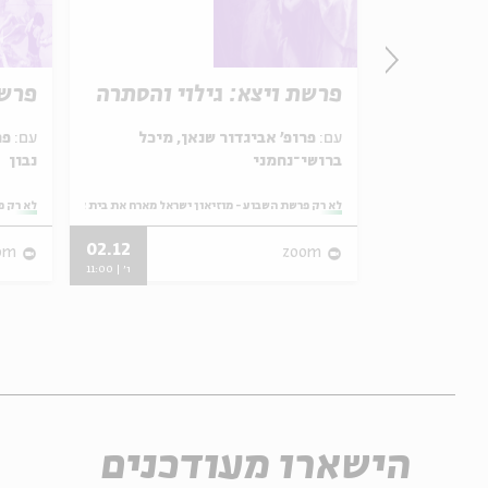
 נהר
פרשת ויצא: גילוי והסתרה
פרשת
עם:
פרופ' אביגדור שנאן, מיכל
עם:
פר
ברושי־נחמני
נבון
ראל מארח את בית אבי חי
מתוך:
לא רק פרשת השבוע - מוזיאון ישראל מארח את בית אבי חי
מתוך:
לא רק פ
02.12
31.05
om
zoom
ו' | 11:00
ו' | 11:00
הישארו מעודכנים