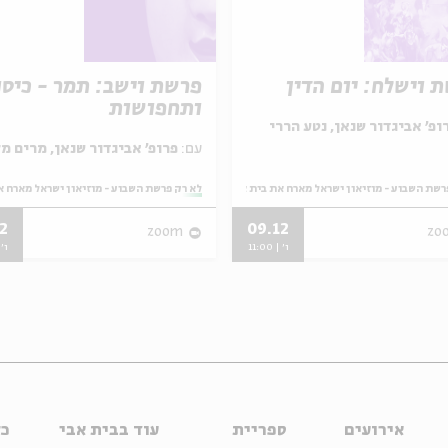
 וישלח: יום הדין
פרשת וישב: תמר - כיסו
ותחפושות
ופ' אביגדור שנאן, נטע הררי
עם:
פרופ' אביגדור שנאן, מרים מלאכי
רשת השבוע - מוזיאון ישראל מארח את בית אבי חי
מתוך:
לא רק פרשת השבוע - מוזיאון ישראל מארח א
2
09.12
zoom
zo
ו' | 11:00
ו' | 
אירועים
ספריית
עוד בבית אבי
כל