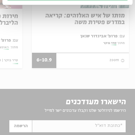
מותו של איש האלוהים: קריאה
חירות 
במדרש פטירת משה
הליברל
עם:
פרופ' אביגדור שנאן
עם:
פרופ' 
מתוך:
סדר בוקר
מתוך:
האופצי
6-10.9
סדר בוקר
ו
zoom
הישארו מעודכנים
הירשמו לניוזלטר שלנו וקבלו עדכונים ישר למייל
*כתובת דוא"ל
הרשמה