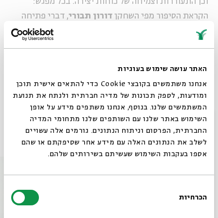
וכן התעוררות וצמיחה של כוחות יצירה. בכל מפגש:
הקראת הסיפור מפי השחקן
דורון תבורי
, דברי פתיחה
מאת
בלהה בן- אליהו
פתיחת הסדנה מותנית בהרשמה
מראש של מספר משתתפים מינימאלי. מספר המקומות
מוגבל
האתר עושה שימוש בעוגיות
אנחנו משתמשים בקובצי Cookie כדי להתאים אישית תוכן
ומודעות, לספק תכונות של מדיה חברתית ולנתח את תנועת
שיתוף
הוספה ליומן
הרשמה לאירועים דומים
המשתמשים שלנו. בנוסף, אנחנו משתפים מידע על אופן
סגור
השימוש באתר שלנו עם השותפים שלנו מתחומי המדיה
החברתית, הפרסום וניתוח הנתונים. גורמים אלה עשויים
אירועים נוספים בסדרה
לשלב את הנתונים האלה עם מידע אחר שסיפקתם או שהם
אספו בעקבות השימוש שעשיתם בשירותים שלהם.
בחירת
הכרחיות
הסכמה
רוצים לדעת מה קורה