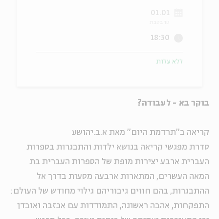
01.01
ה
אנגלית
מיוחדי
טו בטבת
18:30
ללא עלות
בוקר בא - לעבודה?
קריאה ב"תרדמת היום" מאת א.ב.יהושע
סדרת מפגשי קריאה בנושא ילדות והתבגרות בספרות
העברית ארבע יצירות מופת של הספרות העברית בת
המאה העשרים, המתארות ארבעה מסעות בדרך אל
ההתבגרות, בהם חווים גיבוריהם גילוי מחודש של העולם:
התפקחות, אהבה ראשונה, התמודדות עם אכזבה ואובדן