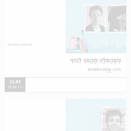
כרטיסים אחרונים
כְּשֶׁהַמִּלָּה תַּהֲפֹךְ לְגוּף
מתוך:
עונת הספרות
13.03
ג' | 20:00