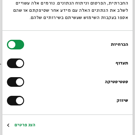
החברתית, הפרסום וניתוח הנתונים. גורמים אלה עשויים
לשלב את הנתונים האלה עם מידע אחר שסיפקתם או שהם
אספו בעקבות השימוש שעשיתם בשירותים שלהם.
נפגשים בספריה - המשוררת ילי שנר
משוחחת עם המשורר אמיר מנשהוף
בחירת
מתוך:
עונת הספרות
הכרחיות
הסכמה
רוצים לדעת מה קורה
14.03
ד' | 20:00
בבית אבי חי לפני כולם?
תעדוף
הרשמו לניוזלטר שלנו
סטטיסטיקה
שיווק
*כתובת דוא"ל
הרשמה
הצג פרטים