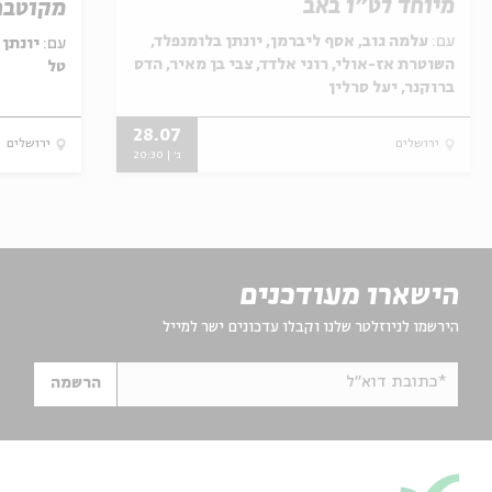
מיוחד לט״ו באב
מקוטבת 
עם:
עלמה גוב, אסף ליברמן, יונתן בלומנפלד,
עם:
יונתן 
השוטרת אז-אולי, רוני אלדד, צבי בן מאיר, הדס
טל
ברוקנר, יעל סרלין
28.07
ירושלים
ירושלים
ג' | 20:30
הישארו מעודכנים
הירשמו לניוזלטר שלנו וקבלו עדכונים ישר למייל
*כתובת דוא"ל
הרשמה