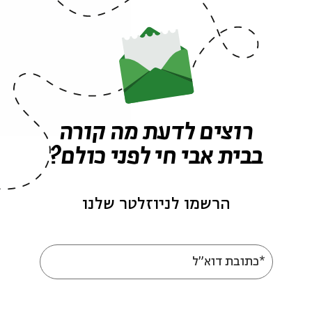
אנשי התנ"ך | רות
א
מתוך:
אנשי התנ"ך
מ
24.12
רוצים לדעת מה קורה
א' | 20:00
בבית אבי חי לפני כולם?
הרשמו לניוזלטר שלנו
*כתובת דוא"ל