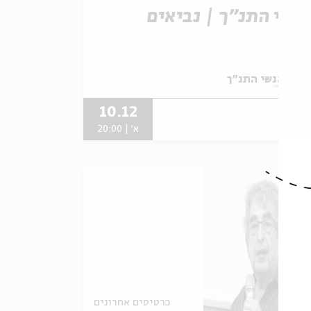
נשי התנ"ך | נביאים
תוך:
אנשי התנ"ך
10.12
א' | 20:00
כרטיסים אחרונים