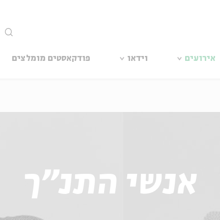
סגור
אירועים
וידאו
פודקאסטים מומלצים
אנשי התנ"ך