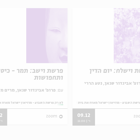
 וישלח: יום הדין
פרשת וישב: תמר - כיסו
ותחפושות
ופ' אביגדור שנאן, נטע הררי
עם:
פרופ' אביגדור שנאן, מרים מלאכי
רשת השבוע - מוזיאון ישראל מארח את בית אבי חי
מתוך:
לא רק פרשת השבוע - מוזיאון ישראל מארח א
2
09.12
zoom
zo
ו' | 11:00
ו' | 