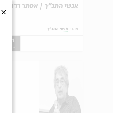
אנשי התנ"ך | אסתר ודניאל
סגור
מתוך:
אנשי התנ"ך
07.01
א' | 20:00