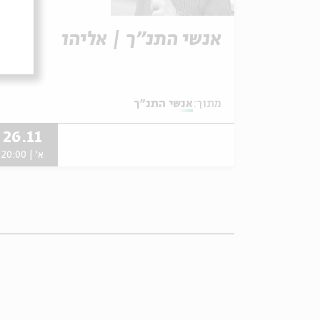
אנשי התנ"ך | אליהו
מתוך:
אנשי התנ"ך
26.11
א' | 20:00