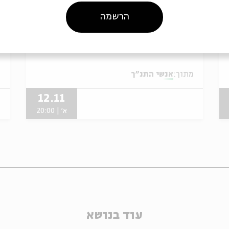
הרשמה
אנשי התנ"ך | איוב
א
מתוך:
אנשי התנ"ך
מ
12.11
א' | 20:00
עוד בנושא