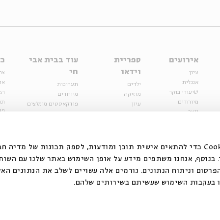
אירועים
ספריית
עוד בבית אבי
כל
וידאו
חי
עיון
צר
אנגלית
או
ילדים
תערוכות
שיעורי בוקר
הצ
מוזיקה
מיוחדים
מיוחדים
תנ
עיון
פודקאסטים מומלצים
פר
נוער
מיוחדים
כתבות
חנ
ספרות ושירה
ספרות ושירה
קצה הקרחון
סדרות
על הדרך
אירועי עבר
מפלגת המחשבות
אנחנו משתמשים בקובצי Cookie כדי להתאים אישית תוכן ומודעות, לספק תכונות של מ
אירועים
בנוסף, אנחנו משתפים מידע על אופן השימוש באתר שלנו עם השות
בירושלים
ילדים
רסום וניתוח הנתונים. גורמים אלה עשויים לשלב את הנתונים האל
מוזיקה
 בעקבות השימוש שעשיתם בשירותים שלהם.
הרצאות בזום