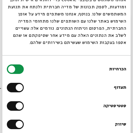
רות ואסתר ודניאל.
ומודעות, לספק תכונות של מדיה חברתית ולנתח את תנועת
המשתמשים שלנו. בנוסף, אנחנו משתפים מידע על אופן
ליווי מוזיקלי:
אפרת אפטר
סגור
השימוש באתר שלנו עם השותפים שלנו מתחומי המדיה
החברתית, הפרסום וניתוח הנתונים. גורמים אלה עשויים
לשלב את הנתונים האלה עם מידע אחר שסיפקתם או שהם
מחיר למפגש: 20 ₪, מחיר לסדרה כולה: 100 ₪
אספו בעקבות השימוש שעשיתם בשירותים שלהם.
בחירת
הכרחיות
שיתוף
הוספה ליומן
הרשמה לאירועים דומים
הסכמה
רוצים לדעת מה קורה
בבית אבי חי לפני כולם?
תעדוף
תגיות:
שידור חי
חיים באר
פרופ' חננאל מאק
פרופ' חיים באר
חננאל מאק
תנך
פרשנות תנ"ך
תנ"ך
איוב
הרשמו לניוזלטר שלנו
סטטיסטיקה
אירועים נוספים בסדרה
שיווק
*כתובת דוא"ל