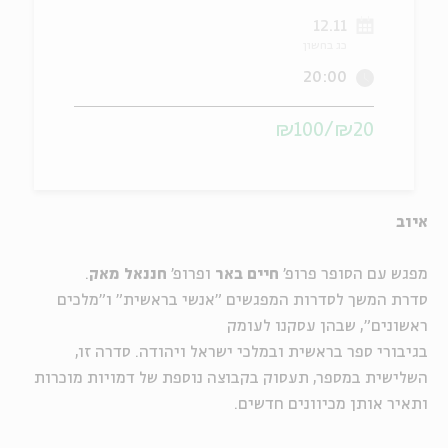
12.11
ה
אנגלית
מיוחדי
כג בחשון
20:00
₪20/₪100
איוב
מפגש עם הסופר פרופ'
חיים באר
ופרופ'
חננאל מאק
.
סדרת המשך לסדרות המפגשים "אנשי בראשית" ו"מלכים
ראשונים", שבהן עסקנו לעומק
בגיבורי ספר בראשית ובמלכי ישראל ויהודה. סדרה זו,
השלישית במספר, תעסוק בקבוצה נוספת של דמויות מוכרות
ותאיר אותן מכיוונים חדשים.