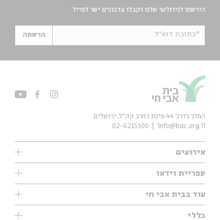
הירשמו לניוזלטר שלנו וקבלו עדכונים ישר למייל
*כתובת דוא"ל
הרשמה
המלך ג'ורג' 44 פינת רחוב קק״ל, ירושלים
02-6215300
info@bac.org.il
אירועים
עיון
ספריית וידאו
אנגלית
ילדים
שיעורי בוקר
עוד בבית אבי חי
מוזיקה
מיוחדים
תערוכות
עיון
כללי
נוער
מיוחדים