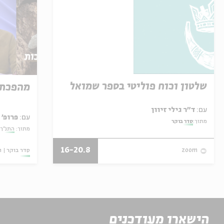
שלטון וכוח פוליטי בספר שמואל
מהפכת 
עם:
ד"ר גילי זיוון
עם:
פרופ' 
מתוך:
סדר בוקר
מתוך:
התנ"ך:
16-20.8
סדר בוקר
ו
zoom
הישארו מעודכנים