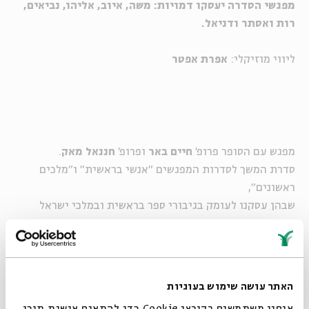
מפגשי הסדרה יעסקו דמויות: משה, איוב, אליהו, נביאים,
רות ואסתר ודניאל.
ליווי מוזיקלי:
אפרת אפטר
מפגש עם הסופר פרופ'
חיים באר
ופרופ'
חננאל מאק
.
סדרת המשך לסדרות המפגשים "אנשי בראשית" ו"מלכים
ראשונים",
שבהן עסקנו לעומק בגיבורי ספר בראשית ובמלכי ישראל
ויהודה.
סדרה זו, השלישית במספר, תעסוק בקבוצה נוספת של דמויות
מוכרות ותאיר אותן מכיוונים חדשים.
האתר עושה שימוש בעוגיות
מפגשי הסדרה יעסקו דמויות: משה, איוב, אליהו, נביאים,
אנחנו משתמשים בקובצי Cookie כדי להתאים אישית תוכן