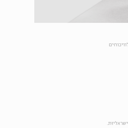
וויכוחים
שראליוּת.