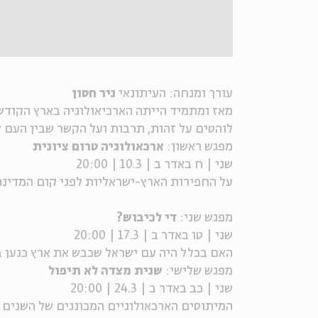
עורך ומנחה: העיתונאי
ניר חסון
מאז ומתמיד הייתה הארכיאולוגיה בארץ הקודש 
לוהטים על זהות, תרבות ועל הקשר שבין העם ל
מפגש ראשון:
ארכאולוגיה טרום ציונית
שני | ח באדר ב | 10.3 | 20:00
על החפירות הארץ-ישראליות לפני קום המדינה
מפגש שני:
די לכיבוש?
שני | טו באדר ב | 17.3 | 20:00
האם בכלל היה עם ישראל שכבש את ארץ כנען במאות ה-12 וה-13 ל
מפגש שלישי:
שנית מצדה לא תיפול
שני | כב באדר ב | 24.3 | 20:00
המיתוסים הארכאולוגיים המכוננים של השנים ה