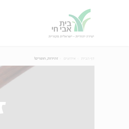
גור
סגור
דף הבית
אירועים
זהירות, חופרים!
ז