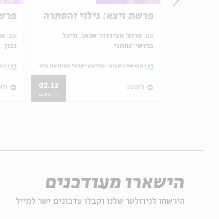
 נהר
פרשת ויצא: גילוי והסתרה
פרשת
עם:
פרופ' אביגדור שנאן, מיכל
עם:
פר
ברושי־נחמני
נבון
ראל מארח את בית אבי חי
מתוך:
לא רק פרשת השבוע - מוזיאון ישראל מארח את בית אבי חי
מתוך:
לא רק פ
02.12
31.05
om
zoom
ו' | 11:00
ו' | 11:00
הישארו מעודכנים
הירשמו לניוזלטר שלנו וקבלו עדכונים ישר למייל