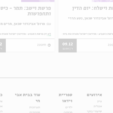
 וישלח: יום הדין
פרשת וישב: תמר - כיסו
ותחפושות
ופ' אביגדור שנאן, נטע הררי
עם:
פרופ' אביגדור שנאן, מרים מלאכי
רשת השבוע - מוזיאון ישראל מארח את בית אבי חי
מתוך:
לא רק פרשת השבוע - מוזיאון ישראל מארח א
2
09.12
zoom
zo
ו' | 11:00
ו' | 
אירועים
ספריית
עוד בבית אבי
כל
וידאו
חי
עיון
צר
אנגלית
או
ילדים
תערוכות
שיעורי בוקר
הצ
מוזיקה
מיוחדים