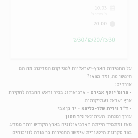
10.03
ה
אנגלית
מיוחדי
ח' באדר ב'
20:00
₪30/₪20/₪30
על החפירות הארץ-ישראליות לפני קום המדינה: מה הם
חיפשו פה, ומה מצאו?
אורחים:
•
פרופ' יוסף אבירם
- ארכיאולוג בכיר וראש החברה לחקירת
ארץ ישראל ועתיקותיה.
•
ד"ר נירית שלו-כליפא
- יד בן צבי
עורך ומנחה: העיתונאי
ניר חסון
מאז ומתמיד הייתה הארכיאולוגיה בארץ הקודש יותר ממדע.
בצד סקרנות היסטורית שימשו החפירות כר פורה לוויכוחים