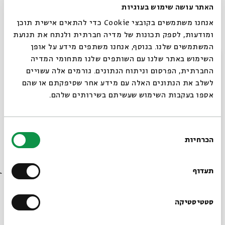
האתר עושה שימוש בעוגיות
מפגש רביעי:
הייתה או לא הייתה?
אנחנו משתמשים בקובצי Cookie כדי להתאים אישית תוכן
שני | כט באדר ב | 31.3 | 20:00
ומודעות, לספק תכונות של מדיה חברתית ולנתח את תנועת
על הוויכוח הסוער סביב קיומה של ממלכת דוד ושלמה: האם
המשתמשים שלנו. בנוסף, אנחנו משתפים מידע על אופן
הייתה בכלל ממלכה מאוחדת?
סגור
השימוש באתר שלנו עם השותפים שלנו מתחומי המדיה
החברתית, הפרסום וניתוח הנתונים. גורמים אלה עשויים
מפגש חמישי:
חפירה ירושלמית
לשלב את הנתונים האלה עם מידע אחר שסיפקתם או שהם
שני | ז בניסן | 7.4 | 20:00
אספו בעקבות השימוש שעשיתם בשירותים שלהם.
מה מחפשים ומוצאים הארכיאולוגים במקום הרגיש ביותר
בעולם?
בחירת
הכרחיות
הסכמה
רוצים לדעת מה קורה
בבית אבי חי לפני כולם?
תעדוף
שיתוף
הוספה ליומן
הרשמה לאירועים דומים
הרשמו לניוזלטר שלנו
סטטיסטיקה
תגיות:
סדרות
היסטוריה
היסטוריה יהודית
ארכיאולוגיה
ניר חסון