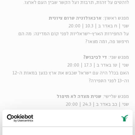
לוהטים על זהות, תרבות ועל הקשר שבין העם לארצו.
מפגש ראשון:
ארכאולוגיה טרום ציונית
שני | ח באדר ב | 10.3 | 20:00
על החפירות הארץ-ישראליות לפני קום המדינה: מה הם
חיפשו פה, ומה מצאו?
מפגש שני:
די לכיבוש?
שני | טו באדר ב | 17.3 | 20:00
האם בכלל היה עם ישראל שכבש את ארץ כנען במאות ה-12
וה-13 לפני הספירה?
מפגש שלישי:
שנית מצדה לא תיפול
שני | כב באדר ב | 24.3 | 20:00
המיתוסים הארכאולוגיים המכוננים של השנים הראשונות
לקיום המדינה: על מצדה, על המגילות הגנוזות ועל
הישראליוּת.