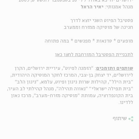
ירושלים יח-כא באלול / 7- 10 בספטמבר / תשס"ט, 2009
מנהל אמנותי:
יאיר הראל
ה
אנגלית
מיוחדי
פסטיבל הפיוט השני יוצא לדרך
חגיגה של מוסיקה ממזרח וממערב
מופעים * סדנאות * מפגשים * במה פתוחה
לתכניית הפסטיבל המורחבת לחצו כאן
שותפים ותומכים
: "הזמנה לפיוט", עיריית ירושלים, הקרן
לירושלים, יד יצחק בן-צבי, המרכז לחקר המוסיקה היהודית,
"בית הילל", קהילות שרות ניגון ופיוט, עלמא, "ניגון הלב"
"בית תפילה ישראלי" "נאווה תהילה", מנהל קהילתי לב העיר,
בית הקונפדרציה, עמותת "מוסיקה מזרח-מערב", מרכז גאון
ללדינו.
שיתוף