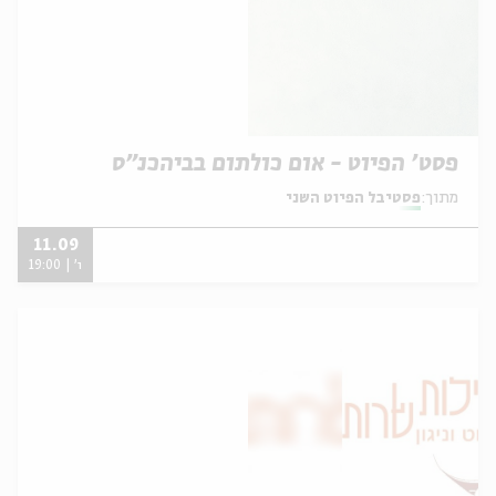
פסט' הפיוט - אום כולתום בביהכנ"ס
מתוך:
פסטיבל הפיוט השני
11.09
ו' | 19:00