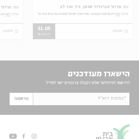
עם:
פרופ' אביגדור שנאן, ניר אור לב
עם:
פרופ' אביגדור שנאן, שלומית שטיינברג
מתוך:
לא רק פרשת השבוע - מוזיאון ישראל מארח את בית אבי חי
מתוך:
לא רק פ
31.05
zoom
zoom
ו' | 11:00
הישארו מעודכנים
הירשמו לניוזלטר שלנו וקבלו עדכונים ישר למייל
*כתובת דוא"ל
הרשמה