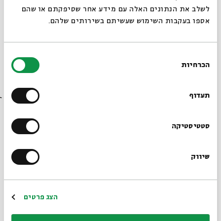
לשלב את הנתונים האלה עם מידע אחר שסיפקתם או שהם
אספו בעקבות השימוש שעשיתם בשירותים שלהם.
בחירת
הכרחיות
הסכמה
פסט' הפיוט - פיוט וישראליות
רוצים לדעת מה קורה
מתוך:
פסטיבל הפיוט השני
בבית אבי חי לפני כולם?
תעדוף
10.09
ה' | 19:00
הרשמו לניוזלטר שלנו
סטטיסטיקה
שיווק
*כתובת דוא"ל
הרשמה
הצג פרטים