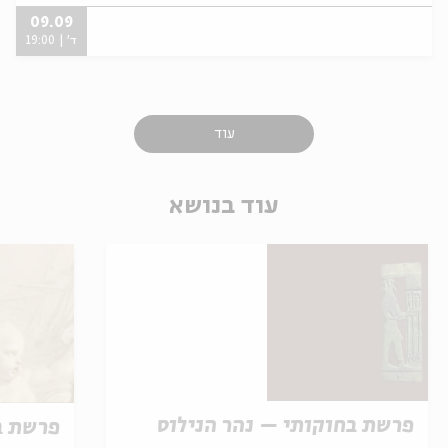
09.09
ד' | 19:00
עוד
עוד בנושא
פרשת בחוקותי – נהר הנילוס
פרשת ב