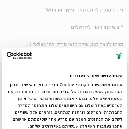
ניהול מוסיקלי ותחקיר:
ניצן-חן רזאל
* בשיתוף הקרן לירושלים
מרכז ז'ראר בכר, אולם ליאו מודל, רח' בצלאל 11
*
לקריאת מאמרו של פרופסור יעקב מזור על הפיוט והניגון
האתר עושה שימוש בעוגיות
בחברה החסידית
אנחנו משתמשים בקובצי Cookie כדי להתאים אישית תוכן
לקריאת מאמרה של שרה פרילדנד בן-ארזה על הניגון
ומודעות, לספק תכונות של מדיה חברתית ולנתח את תנועת
בחסידות מודרז'יץ
פסטיבל הפיוט השני
המשתמשים שלנו. בנוסף, אנחנו משתפים מידע על אופן
סגור
ירושלים יח-כא באלול / 7- 10 בספטמבר / תשס"ט, 2009
השימוש באתר שלנו עם השותפים שלנו מתחומי המדיה
החברתית, הפרסום וניתוח הנתונים. גורמים אלה עשויים
מנהל אמנותי:
יאיר הראל
לשלב את הנתונים האלה עם מידע אחר שסיפקתם או שהם
אספו בעקבות השימוש שעשיתם בשירותים שלהם.