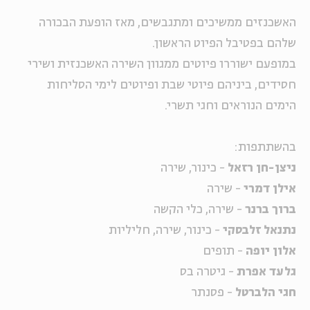
האשכנזים ממשיכים ומתגבשים, מאז הופעת הבכורה
שלהם בפטיבל הפיוט הראשון.
במופעם ישוררו פיוטים ממגוון השירה האשכנזית ושירי
חסידים, ביניהם פיוטי שבת ופיוטים לימי הסליחות
הימים הנוראים וחגי תשרי.
בהשתתפות:
ניצן-חן רזאל
- כינור, שירה
אילן דמרי
- שירה
ברוך ברנר
- שירה, כלי הקשה
נתנאל זלבסקי
- כינור, שירה, חליליות
אלון יופה
- תופים
גלעד אפרת
- גיטרה בס
חגי הלברטל
- פסנתר