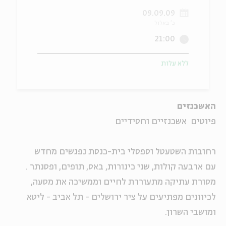
09.09.09
ה
אנגלית
מיוחדי
כ' באלול
21:00
ללא עלות
האשכנזים
פיוטים אשכנזיים וחסידיים
רחובות השטעטל וספסלי בית-כנסת נפגשים מחדש
עם ארבעה קולות, שני כינורות, באס, תופים, ופסנתר .
מסורת עתיקה מתעוררת לחיים וממשיכה את מסעה,
לכיוונים מפתיעים על ציר ירושלים - תל אביב - ליטא
ומושבי השרון.