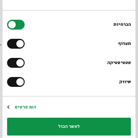
פסטיבל הפיוט השני יוצא לדרך
חגיגה של מוסיקה ממזרח וממערב
בחירת
הכרחיות
הסכמה
מופעים * סדנאות * מפגשים * במה פתוחה
רוצים לדעת מה קורה
בבית אבי חי לפני כולם?
תעדוף
לתכניית הפסטיבל המורחבת לחצו כאן
הרשמו לניוזלטר שלנו
סטטיסטיקה
שותפים ותומכים
: "הזמנה לפיוט", עיריית ירושלים,
הקרן לירושלים, יד יצחק בן-צבי, המרכז לחקר המוסיקה
שיווק
*כתובת דוא"ל
היהודית, "בית הילל", קהילות שרות ניגון ופיוט, עלמא,
"ניגון הלב" "בית תפילה ישראלי" "נאווה תהילה", מנהל
קהילתי לב העיר, בית הקונפדרציה, עמותת "מוסיקה
הרשמה
הצג פרטים
מזרח-מערב", מרכז גאון ללדינו.
לאשר הכול
שיתוף
הוספה ליומן
הרשמה לאירועים דומים