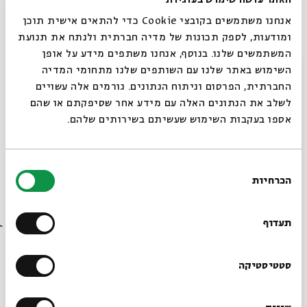
אנחנו משתמשים בקובצי Cookie כדי להתאים אישית תוכן
סדנת מתקדמים-מפגש שלישי
ומודעות, לספק תכונות של מדיה חברתית ולנתח את תנועת
המשתמשים שלנו. בנוסף, אנחנו משתפים מידע על אופן
מתוך:
אשכנזים רוקדים
סגור
השימוש באתר שלנו עם השותפים שלנו מתחומי המדיה
19.02
החברתית, הפרסום וניתוח הנתונים. גורמים אלה עשויים
ו' | 20:00
לשלב את הנתונים האלה עם מידע אחר שסיפקתם או שהם
אספו בעקבות השימוש שעשיתם בשירותים שלהם.
בחירת
הכרחיות
הסכמה
רוצים לדעת מה קורה
בבית אבי חי לפני כולם?
תעדוף
הרשמו לניוזלטר שלנו
סטטיסטיקה
סדנת מתחילים - מפגש שלישי
מתוך:
אשכנזים רוקדים