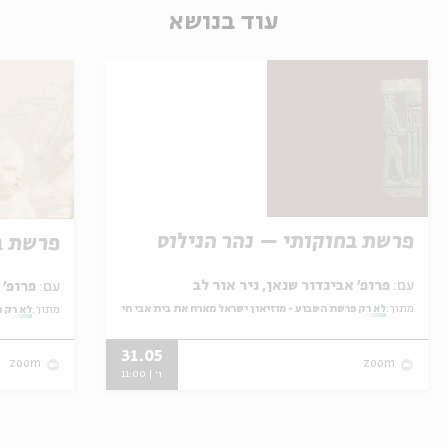
עוד בנושא
פרשת בחוקותי – נהר הנילוס
פרשת ב
עם:
פרופ' אביגדור שנאן, ניר אור לב
עם:
פרופ' אביגדור שנאן, שלומית שטיינברג
מתוך:
לא רק פרשת השבוע - מוזיאון ישראל מארח את בית אבי חי
מתוך:
לא רק פ
31.05
zoom
zoom
ו' | 11:00