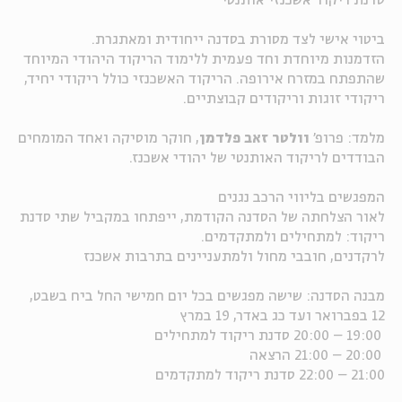
סדנת ריקוד אשכנזי אותנטי
ה
אנגלית
מיוחדי
ביטוי אישי לצד מסורת בסדנה ייחודית ומאתגרת.
הזדמנות מיוחדת וחד פעמית ללימוד הריקוד היהודי המיוחד
שהתפתח במזרח אירופה. הריקוד האשכנזי כולל ריקודי יחיד,
ריקודי זוגות וריקודים קבוצתיים.
מלמד: פרופ'
וולטר זאב פלדמן
, חוקר מוסיקה ואחד המומחים
הבודדים לריקוד האותנטי של יהודי אשכנז.
המפגשים בליווי הרכב נגנים
לאור הצלחתה של הסדנה הקודמת, ייפתחו במקביל שתי סדנת
ריקוד: למתחילים ולמתקדמים.
לרקדנים, חובבי מחול ולמתעניינים בתרבות אשכנז
מבנה הסדנה: שישה מפגשים בכל יום חמישי החל ביח בשבט,
12 בפברואר ועד כג באדר, 19 במרץ
19:00 – 20:00 סדנת ריקוד למתחילים
20:00 – 21:00 הרצאה
21:00 – 22:00 סדנת ריקוד למתקדמים