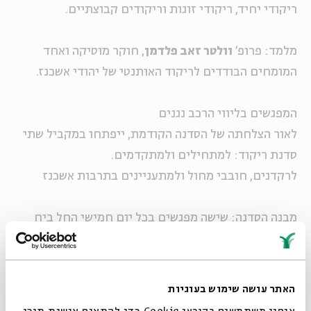
ריקודי יחיד, ריקודי זוגות וריקודים קבוצתיים.
מלמד: פרופ'
וולטר זאב פלדמן
, חוקר מוסיקה ואחד
המומחים הבודדים לריקוד האותנטי של יהודי אשכנז.
המפגשים בליווי הרכב נגנים
לאור הצלחתה של הסדנה הקודמת, ייפתחו במקביל שתי
סדנת ריקוד: למתחילים ולמתקדמים.
לרקדנים, חובבי מחול ולמתעניינים בתרבות אשכנז
מבנה הסדנה: שישה מפגשים בכל יום חמישי החל ביח
בשבט, 12 בפברואר ועד כג באדר, 19 במרץ
19:00 – 20:00 סדנת ריקוד למתחילים
20:00 – 21:00 הרצאה
האתר עושה שימוש בעוגיות
21:00 – 22:00 סדנת ריקוד למתקדמים