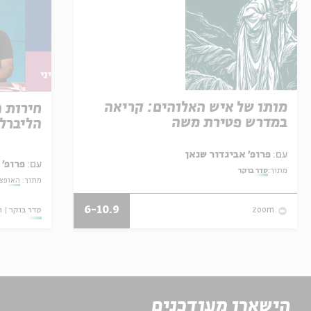
מותו של איש האלוהים: קריאה
חירות 
במדרש פטירת משה
הליברל
עם:
פרופ' אביגדור שנאן
עם:
פרופ' 
מתוך:
סדר בוקר
מתוך:
האופצי
6-10.9
סדר בוקר
ו
zoom
הישארו מעודכנים