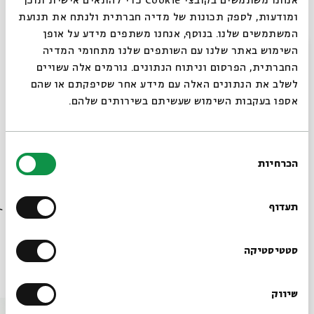
אנחנו משתמשים בקובצי Cookie כדי להתאים אישית תוכן
ומודעות, לספק תכונות של מדיה חברתית ולנתח את תנועת
בכל מפגש יעביר פרופ' פלדמן הרצאה אשר תאיר זווית
המשתמשים שלנו. בנוסף, אנחנו משתפים מידע על אופן
סגור
השימוש באתר שלנו עם השותפים שלנו מתחומי המדיה
נוספת בתחום הריקוד האשכנזי. ההרצאות ילוו בסרטים
החברתית, הפרסום וניתוח הנתונים. גורמים אלה עשויים
ובאמצעי המחשה נוספים והן מיועדות למשתתפים
לשלב את הנתונים האלה עם מידע אחר שסיפקתם או שהם
מקבוצת המתחילים והמתקדמים כאחד.
אספו בעקבות השימוש שעשיתם בשירותים שלהם.
מחיר: 120 ₪ לשישה מפגשים
* פתיחת הסדנה מותנית בהרשמה מראש של מספר
בחירת
משתתפים מינימאלי.
הכרחיות
הסכמה
רוצים לדעת מה קורה
בבית אבי חי לפני כולם?
תעדוף
שיתוף
הוספה ליומן
הרשמה לאירועים דומים
הרשמו לניוזלטר שלנו
סטטיסטיקה
אירועים נוספים בסדרה
שיווק
*כתובת דוא"ל