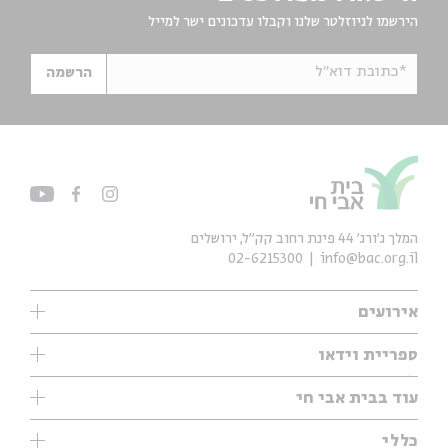
הירשמו לניוזלטר שלנו וקבלו עדכונים ישר למייל
*כתובת דוא"ל
הרשמה
המלך ג'ורג' 44 פינת רחוב קק״ל, ירושלים
02-6215300
info@bac.org.il
אירועים
עיון
ספריית וידאו
אנגלית
ילדים
שיעורי בוקר
עוד בבית אבי חי
מוזיקה
מיוחדים
תערוכות
עיון
כללי
נוער