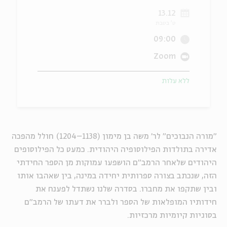
13.12
ה
אנגלית
מיוחדי
ט' בטבת
09:00
Zoom
ללא עלות
"מורה הנבוכים" לר' משה בן מימון (1138–1204) חולל מהפכה
אדירה בתולדות הפילוסופיה היהודית. כמעט כל הפילוסופים
היהודים שלאחר הרמב"ם הושפעו עמוקות מן הספר החידתי
הזה, שנכתב בצורה ספרותית יחידה במינה, בין שאהבו אותו
ובין שתקפו את מחברו. בסדרה שלנו נשתדל לפענח את
חידותיו המופלאות של הספר ולברר את דעתו של הרמב"ם
בסוגיות קיומיות מרכזיות.