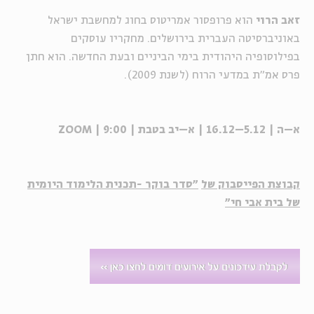
זאב הרוי
הוא פרופסור אמריטוס בחוג למחשבת ישראל
באוניברסיטה העברית בירושלים. מחקריו עוסקים
בפילוסופיה היהודית בימי הביניים ובעת החדשה. הוא חתן
פרס אמ"ת במדעי הרוח (לשנת 2009).
א–ה | 5.12–16.12 | א–יב בטבת | 9:00 | ZOOM
קבוצת הפייסבוק של
"סדר בוקר -תכנית הלימוד היומית
של בית אבי חי"