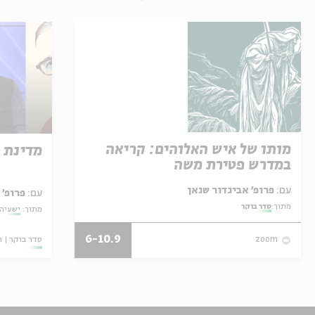
מותו של איש האלוהים: קריאה
מדינת 
במדרש פטירת משה
עם:
פרופ' אביגדור שנאן
עם:
פרופ' 
מתוך:
סדר בוקר
מתוך:
ישעיהו
6-10.9
סדר בוקר
ו
zoom