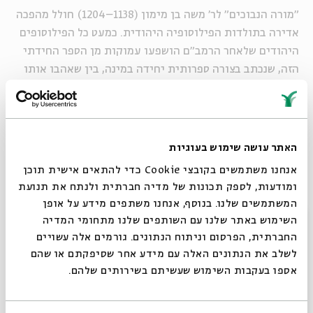
"מורה הנבוכים" לר' משה בן מימון (1138–1204) חולל מהפכה
אדירה בתולדות הפילוסופיה היהודית. כמעט כל הפילוסופים
היהודים שלאחר הרמב"ם הושפעו עמוקות מן הספר החידתי
הזה, שנכתב בצורה ספרותית יחידה במינה, בין שאהבו אותו
ובין שתקפו את מחברו. בסדרה שלנו נשתדל לפענח את
חידותיו המופלאות של הספר ולברר את דעתו של הרמב"ם
בסוגיות קיומיות מרכזיות.
האתר עושה שימוש בעוגיות
זאב הרוי
הוא פרופסור אמריטוס בחוג למחשבת ישראל
אנחנו משתמשים בקובצי Cookie כדי להתאים אישית תוכן
באוניברסיטה העברית בירושלים. מחקריו עוסקים
ומודעות, לספק תכונות של מדיה חברתית ולנתח את תנועת
בפילוסופיה היהודית בימי הביניים ובעת החדשה. הוא חתן
המשתמשים שלנו. בנוסף, אנחנו משתפים מידע על אופן
פרס אמ"ת במדעי הרוח (לשנת 2009).
סגור
השימוש באתר שלנו עם השותפים שלנו מתחומי המדיה
החברתית, הפרסום וניתוח הנתונים. גורמים אלה עשויים
לשלב את הנתונים האלה עם מידע אחר שסיפקתם או שהם
א–ה | 5.12–16.12 | א–יב בטבת | 9:00 | ZOOM
אספו בעקבות השימוש שעשיתם בשירותים שלהם.