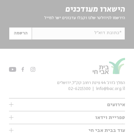
הישארו מעודכנים
הירשמו לניוזלטר שלנו וקבלו עדכונים ישר למייל
*כתובת דוא"ל
הרשמה
המלך ג'ורג' 44 פינת רחוב קק״ל, ירושלים
02-6215300
info@bac.org.il
אירועים
עיון
ספריית וידאו
אנגלית
ילדים
שיעורי בוקר
עוד בבית אבי חי
מוזיקה