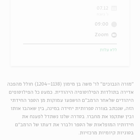
07.12
ה
אנגלית
מיוחדי
ג' בטבת
09:00
Zoom
ללא עלות
"מורה הנבוכים" לר' משה בן מימון (1138–1204) חולל מהפכה
אדירה בתולדות הפילוסופיה היהודית. כמעט כל הפילוסופים
היהודים שלאחר הרמב"ם הושפעו עמוקות מן הספר החידתי
הזה, שנכתב בצורה ספרותית יחידה במינה, בין שאהבו אותו
ובין שתקפו את מחברו. בסדרה שלנו נשתדל לפענח את
חידותיו המופלאות של הספר ולברר את דעתו של הרמב"ם
בסוגיות קיומיות מרכזיות.