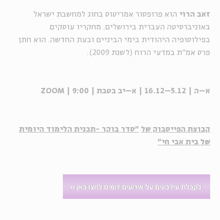
זאב הרוי
הוא פרופסור אמריטוס בחוג למחשבת ישראל
באוניברסיטה העברית בירושלים. מחקריו עוסקים
בפילוסופיה היהודית בימי הביניים ובעת החדשה. הוא חתן
פרס אמ"ת במדעי הרוח (לשנת 2009).
א–ה | 5.12–16.12 | א–יב בטבת | 9:00 | ZOOM
קבוצת הפייסבוק של
"סדר בוקר -תכנית הלימוד היומית
של בית אבי חי"