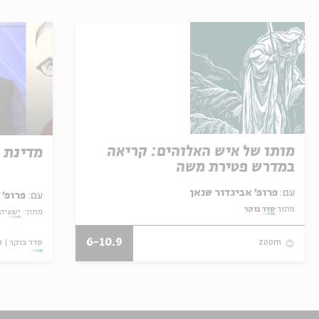
מותו של איש האלוהים: קריאה
מדינת 
במדרש פטירת משה
עם:
פרופ' אביגדור שנאן
עם:
פרופ' 
מתוך:
סדר בוקר
מתוך:
ישעיהו
6-10.9
סדר בוקר
ו
zoom