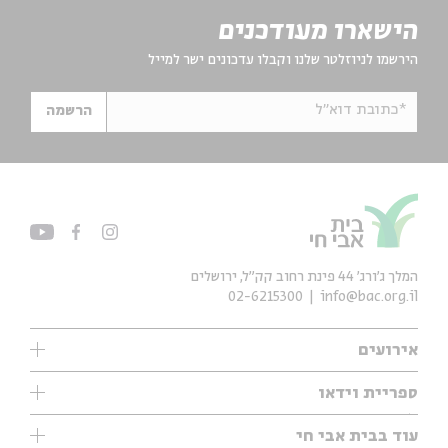
הישארו מעודכנים
הירשמו לניוזלטר שלנו וקבלו עדכונים ישר למייל
*כתובת דוא"ל
הרשמה
המלך ג'ורג' 44 פינת רחוב קק״ל, ירושלים
02-6215300
info@bac.org.il
אירועים
עיון
ספריית וידאו
אנגלית
ילדים
שיעורי בוקר
עוד בבית אבי חי
מוזיקה