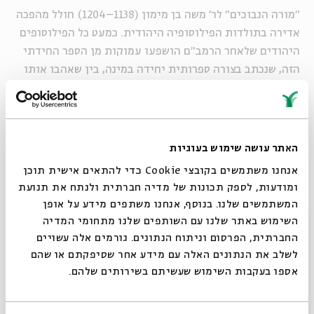
"מורה הנבוכים" לר' משה בן מימון (1138–1204) חולל מהפכה
אדירה בתולדות הפילוסופיה היהודית. כמעט כל הפילוסופים
היהודים שלאחר הרמב"ם הושפעו עמוקות מן הספר החידתי
הזה, שנכתב בצורה ספרותית יחידה במינה, בין שאהבו אותו
ובין שתקפו את מחברו. בסדרה שלנו נשתדל לפענח את
חידותיו המופלאות של הספר ולברר את דעתו של הרמב"ם
בסוגיות קיומיות מרכזיות.
האתר עושה שימוש בעוגיות
זאב הרוי
הוא פרופסור אמריטוס בחוג למחשבת ישראל
אנחנו משתמשים בקובצי Cookie כדי להתאים אישית תוכן
באוניברסיטה העברית בירושלים. מחקריו עוסקים
ומודעות, לספק תכונות של מדיה חברתית ולנתח את תנועת
בפילוסופיה היהודית בימי הביניים ובעת החדשה. הוא חתן
המשתמשים שלנו. בנוסף, אנחנו משתפים מידע על אופן
פרס אמ"ת במדעי הרוח (לשנת 2009).
סגור
השימוש באתר שלנו עם השותפים שלנו מתחומי המדיה
החברתית, הפרסום וניתוח הנתונים. גורמים אלה עשויים
לשלב את הנתונים האלה עם מידע אחר שסיפקתם או שהם
א–ה | 5.12–16.12 | א–יב בטבת | 9:00 | ZOOM
אספו בעקבות השימוש שעשיתם בשירותים שלהם.