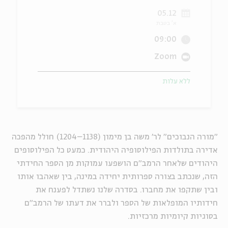
05.12
ה
אנגלית
מיוחדי
א' בטבת
09:00
Zoom
ללא עלות
"מורה הנבוכים" לר' משה בן מימון (1138–1204) חולל מהפכה
אדירה בתולדות הפילוסופיה היהודית. כמעט כל הפילוסופים
היהודים שלאחר הרמב"ם הושפעו עמוקות מן הספר החידתי
הזה, שנכתב בצורה ספרותית יחידה במינה, בין שאהבו אותו
ובין שתקפו את מחברו. בסדרה שלנו נשתדל לפענח את
חידותיו המופלאות של הספר ולברר את דעתו של הרמב"ם
בסוגיות קיומיות מרכזיות.