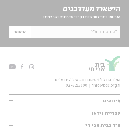
הישארו מעודכנים
הירשמו לניוזלטר שלנו וקבלו עדכונים ישר למייל
*כתובת דוא"ל
הרשמה
המלך ג'ורג' 44 פינת רחוב קק״ל, ירושלים
02-6215300
info@bac.org.il
אירועים
עיון
ספריית וידאו
אנגלית
ילדים
שיעורי בוקר
עוד בבית אבי חי
מוזיקה