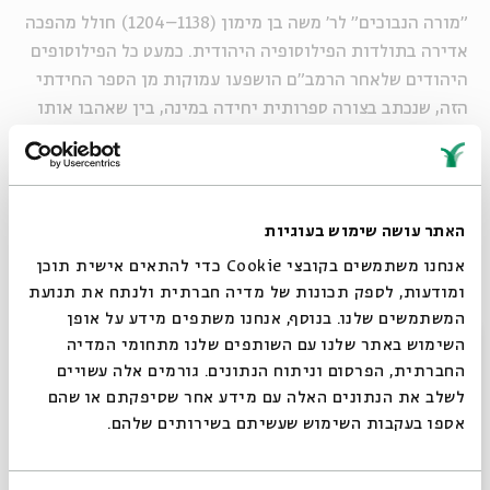
"מורה הנבוכים" לר' משה בן מימון (1138–1204) חולל מהפכה
אדירה בתולדות הפילוסופיה היהודית. כמעט כל הפילוסופים
היהודים שלאחר הרמב"ם הושפעו עמוקות מן הספר החידתי
הזה, שנכתב בצורה ספרותית יחידה במינה, בין שאהבו אותו
ובין שתקפו את מחברו. בסדרה שלנו נשתדל לפענח את
חידותיו המופלאות של הספר ולברר את דעתו של הרמב"ם
בסוגיות קיומיות מרכזיות.
האתר עושה שימוש בעוגיות
זאב הרוי
הוא פרופסור אמריטוס בחוג למחשבת ישראל
אנחנו משתמשים בקובצי Cookie כדי להתאים אישית תוכן
באוניברסיטה העברית בירושלים. מחקריו עוסקים
ומודעות, לספק תכונות של מדיה חברתית ולנתח את תנועת
בפילוסופיה היהודית בימי הביניים ובעת החדשה. הוא חתן
המשתמשים שלנו. בנוסף, אנחנו משתפים מידע על אופן
פרס אמ"ת במדעי הרוח (לשנת 2009).
סגור
השימוש באתר שלנו עם השותפים שלנו מתחומי המדיה
החברתית, הפרסום וניתוח הנתונים. גורמים אלה עשויים
לשלב את הנתונים האלה עם מידע אחר שסיפקתם או שהם
א–ה | 5.12–16.12 | א–יב בטבת | 9:00 | ZOOM
אספו בעקבות השימוש שעשיתם בשירותים שלהם.