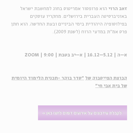
זאב הרוי
הוא פרופסור אמריטוס בחוג למחשבת ישראל
באוניברסיטה העברית בירושלים. מחקריו עוסקים
בפילוסופיה היהודית בימי הביניים ובעת החדשה. הוא חתן
פרס אמ"ת במדעי הרוח (לשנת 2009).
א–ה | 5.12–16.12 | א–יב בטבת | 9:00 | ZOOM
קבוצת הפייסבוק של
"סדר בוקר -תכנית הלימוד היומית
של בית אבי חי"