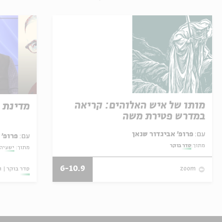
מותו של איש האלוהים: קריאה
מדינת 
במדרש פטירת משה
עם:
פרופ' אביגדור שנאן
עם:
פרופ' 
מתוך:
סדר בוקר
מתוך:
ישעיהו
6-10.9
סדר בוקר
ו
zoom