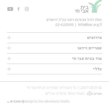
המלך ג'ורג' 44 פינת רחוב קק״ל, ירושלים
02-6215300
info@bac.org.il
אירועים
עיון
ספריית וידאו
אנגלית
ילדים
שיעורי בוקר
עוד בבית אבי חי
מוזיקה
מיוחדים
תערוכות
עיון
כללי
נוער
מיוחדים
מיוחדים
צרו קשר
ספרות ושירה
פודקאסטים מומלצים
ספרות ושירה
אודות
סדרות
כתבות
© 2007-2026 | כל הזכויות שמורות לבית אבי חי
הצהרת נגישות
אירועי עבר
קצה הקרחון
האתר פועל ברשיון אקו״ם
תנאי שימוש והצהרת פרטיות
אירועים בירושלים
על הדרך
חנות
ילדים
design by Dov Abramson Studio
מפלגת המחשבות
מוזיקה