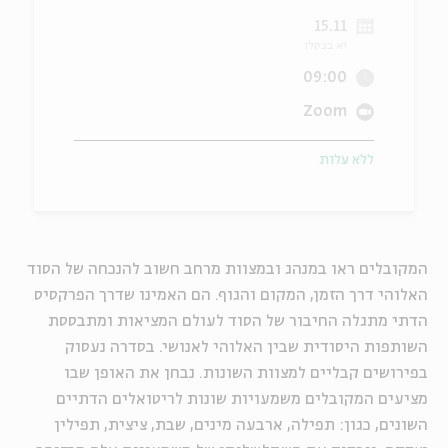
15.11
ה
אנגלית
מיוחדי
יא בכסלו
09:00
Zoom
ללא עלות
המקובלים ראו במנהג ובמצוות מרחב חשוב להנכחה של הסוד
האלוהי דרך הזמן, המקום והגוף. הם האמינו שדרך הפרקסיס
הדתי מתגלה החיבור של הסוד לעולם המציאות ומתבססת
השותפות היסודית שבין האלוהי לאנושי. בסדרה נעסוק
בפירושים קבליים למצוות השונות. נבחן את האופן שבו
מציעים המקובלים משמעויות שונות לריטואלים הדתיים
השונים, כגון: תפילה, ארבעה מינים, שבת, ציצית, תפילין