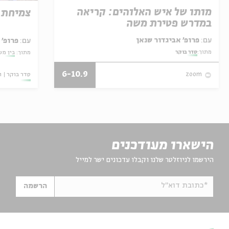
מותו של איש האלוהים: קריאה
צמיחת 
במדרש פטירת משה
עם:
פרופ' אביגדור שנאן
עם:
פרופ'
מתוך:
סדר בוקר
מתוך:
בין מש
6-10.9
סדר בוקר
ו
zoom
הישארו מעודכנים
הירשמו לניוזלטר שלנו וקבלו עדכונים ישר למייל
*כתובת דוא"ל
הרשמה