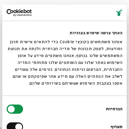
השותפות היסודית שבין האלוהי לאנושי. בסדרה נעסוק
בפירושים קבליים למצוות השונות. נבחן את האופן שבו
מציעים המקובלים משמעויות שונות לריטואלים הדתיים
השונים, כגון: תפילה, ארבעה מינים, שבת, ציצית, תפילין
האתר עושה שימוש בעוגיות
וצדקה, ונבדוק את השתלשלותן של משמעויות אלה מהזוהר
אנחנו משתמשים בקובצי Cookie כדי להתאים אישית תוכן
ועד לקבלה שבצפת ולחסידות.
ומודעות, לספק תכונות של מדיה חברתית ולנתח את תנועת
ד"ר
ביטי רואי
היא מרצה בתוכנית לתואר שני במכון שכטר
המשתמשים שלנו. בנוסף, אנחנו משתפים מידע על אופן
ועמיתת מחקר במרכז ללימודים מתקדמים במכון שלום הרטמן
סגור
השימוש באתר שלנו עם השותפים שלנו מתחומי המדיה
החברתית, הפרסום וניתוח הנתונים. גורמים אלה עשויים
א–ה | 14.11–25.11 | י–כא בכסלו | 9:00
לשלב את הנתונים האלה עם מידע אחר שסיפקתם או שהם
אספו בעקבות השימוש שעשיתם בשירותים שלהם.
קבוצת הפייסבוק של
"סדר בוקר -תכנית הלימוד היומית
של בית אבי חי"
בחירת
הכרחיות
הסכמה
רוצים לדעת מה קורה
בבית אבי חי לפני כולם?
תעדוף