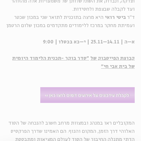
וצדקה, ונבדוק את השתלשלותן של משמעויות אלה מהזוהר
ועד לקבלה שבצפת ולחסידות.
ד"ר
ביטי רואי
היא מרצה בתוכנית לתואר שני במכון שכטר
ועמיתת מחקר במרכז ללימודים מתקדמים במכון שלום הרטמן
א–ה | 14.11–25.11 | י–כא בכסלו | 9:00
קבוצת הפייסבוק של
"סדר בוקר -תכנית הלימוד היומית
של בית אבי חי"
המקובלים ראו במנהג ובמצוות מרחב חשוב להנכחה של הסוד
האלוהי דרך הזמן, המקום והגוף. הם האמינו שדרך הפרקסיס
הדתי מתגלה החיבור של הסוד לעולם המציאות ומתבססת