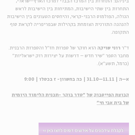
ביניהם: התחרות בין המרכז הבבלי למרכז הארץ-ישראלי,
התחרות בין שתי הישיבות, המתיחות בין הישיבות לראש
הגולה, הפולמוס הרבני-קראי, והיחסים הטעונים בין הישיבות
להנהגה התורנית הצומחת בקהילות שבפריפריה לקראת סוף
התקופה.
ד"ר
רוני שויקה
הוא חוקר של ספרות חז"ל והספרות הרבנית.
מחבר הספר "שיר חדש – דרשות על יצירות רוק ישראליות"
(כרמל, תשע"א).
א–ה | 11.11–31.10 | כה בחשוון- ז בכסלו | 9:00
קבוצת הפייסבוק של
"סדר בוקר -תכנית הלימוד היומית
של בית אבי חי"