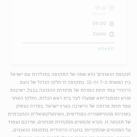
03.11
ה
אנגלית
מיוחדי
כח בחשון
09:00
Zoom
ללא עלות
'תקופת הגאונים' הוא שמה של התקופה בתולדות עם ישראל
בין המאות ה-7 וה-11. בתקופה זו חלקו הגדול של העם
היהודי עמד תחת המרות של מוסדות ההנהגה בבבל, ישיבות
סורא ופומבדיתא שפעלו לצד בית ראש הגלות, וחלקו האחר
עמד תחת מרותה של הישיבה בארץ ישראל. בסדרה נעסוק
בסוגיות מההיסטוריה הפוליטית, האינטלקטואלית והחברתית
של תקופה זו. נקרא טקסטים ממקורות מגוונים, שדרכם נעמוד
על המתחים שהתקיימו בחברה היהודית בתקופת הגאונים,