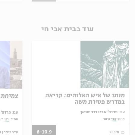
עוד בבית אבי חי
מותו של איש האלוהים: קריאה
צמיחת 
במדרש פטירת משה
עם:
פרופ' אביגדור שנאן
עם:
פרופ'
מתוך:
סדר בוקר
מתוך:
בין מש
6-10.9
סדר בוקר
ו
zoom