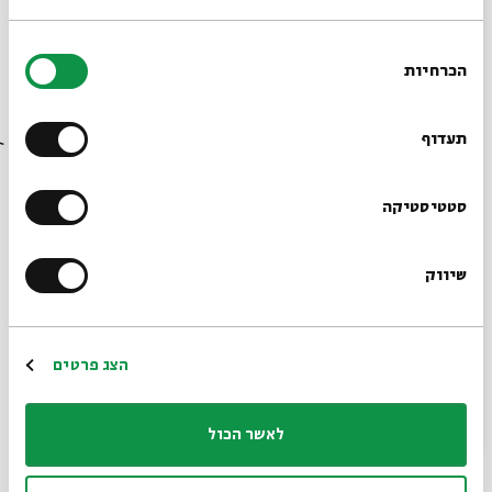
מעבר לתיקיית דפי המקורות של הסדרה >>
בחירת
הכרחיות
הסכמה
רוצים לדעת מה קורה
בבית אבי חי לפני כולם?
תעדוף
הרשמו לניוזלטר שלנו
סטטיסטיקה
שיווק
*כתובת דוא"ל
הרשמה
הצג פרטים
לאשר הכול