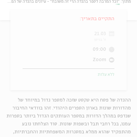
מתוך:
"וכל המרבה לספר בהגדה הרי זה משובח" - עיונים בהגדה של הפסח עם פרופ' אביגדור שנאן
ה
אנגלית
מיוחדי
התקיים בתאריך:
21.03
ח' בניסן
09:00
Zoom
ללא עלות
ההגדה של פסח היא טקסט שזכה למספר גדול במיוחד של
מהדורות שונות בארון הספרים היהודי. זהו בוודאי החיבור
שנדפס במהלך הדורות במספר העותקים הגדול ביותר בספרות
עמנו, בכל רחבי תבל ובשפות שונות. סוד הצלחתו נובע
מהתפקיד שהוא ממלא במסגרות המשפחתיות והחברתיות,