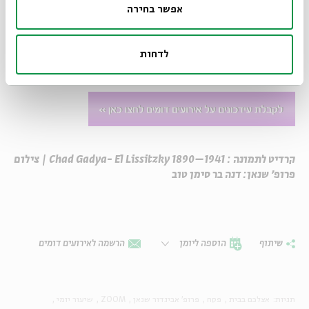
אפשר בחירה
לדחות
קרדיט לתמונה : Chad Gadya- El Lissitzky 1890–1941 | צילום
פרופ' שנאן: דנה בר סימן טוב
שיתוף
הוספה ליומן
הרשמה לאירועים דומים
תגיות:
אצלכם בבית
פסח
פרופ' אביגדור שנאן
ZOOM
שיעור יומי