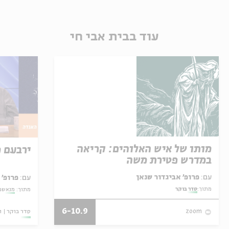
עוד בבית אבי חי
מותו של איש האלוהים: קריאה
ירבעם 
במדרש פטירת משה
עם:
פרופ' אביגדור שנאן
עם:
פרופ' 
מתוך:
סדר בוקר
מתוך:
מנאשמי
6-10.9
סדר בוקר
ו
zoom