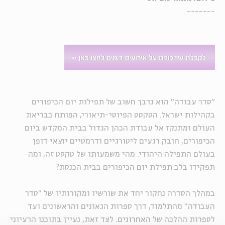
-------
"סדר עבודה" הוא נדבך חשוב של תפילות יום הכיפורים
בקהילות ישראל. הטקסט הפיוטי-תיאורי, הפותח בבריאת
העולם ומתנקז אל עבודת הכהן הגדול בבית המקדש ביום
הכיפורים, חובק רגעים ליטורגיים ודרמטיים יוצאי דופן
בעולם התפילה היהודי. מהי משמעותו של טקסט זה, ומה
תפקידו בלב תפילת יום הכיפורים בבית הכנסת?
במהלך הסדרה נחקור יחד את שורשיו ומקורותיו של "סדר
העבודה" מהתלמוד, דרך ספרות הגאונים והראשונים ועד
לספרות ההלכה של האחרונים. לצד זאת, נעיין בתוכנו הרעיוני