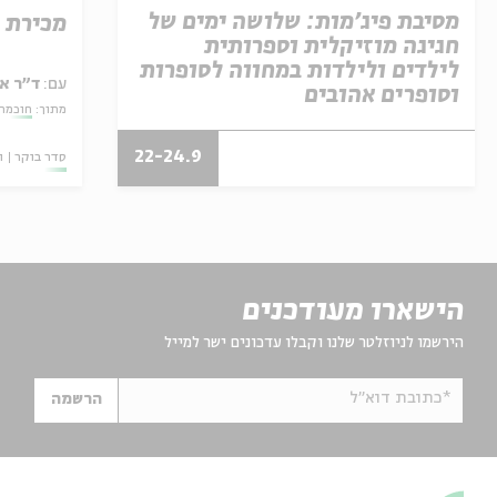
מסיבת פיג'מות: שלושה ימים של
מכירת 
חגיגה מוזיקלית וספרותית
לילדים ולילדות במחווה לסופרות
עם:
ד"ר אי
וסופרים אהובים
מתוך:
חוכמה 
22-24.9
סדר בוקר
ו
הישארו מעודכנים
הירשמו לניוזלטר שלנו וקבלו עדכונים ישר למייל
*כתובת דוא"ל
הרשמה