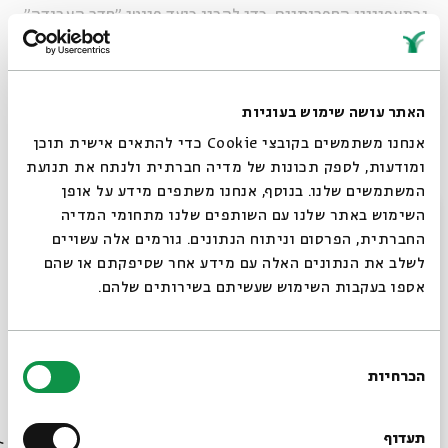
ובמאפייניו הספרותיים, כדי להבין כיצד פיוטי "סדר העבודה"
מעוצבים כדי לממש את התכלית הערכית והדתית של יום
הכיפורים.
האתר עושה שימוש בעוגיות
בהנחיית פרופ'
צבי זוהר
, חוקר ההלכה ותולדותיה
אנחנו משתמשים בקובצי Cookie כדי להתאים אישית תוכן
ומודעות, לספק תכונות של מדיה חברתית ולנתח את תנועת
המשתמשים שלנו. בנוסף, אנחנו משתפים מידע על אופן
ראשון–חמישי | 6.9–16.9 | יז–כז באלול | 9:00
סגור
השימוש באתר שלנו עם השותפים שלנו מתחומי המדיה
החברתית, הפרסום וניתוח הנתונים. גורמים אלה עשויים
* 30 דקות מדי בוקר
לשלב את הנתונים האלה עם מידע אחר שסיפקתם או שהם
אספו בעקבות השימוש שעשיתם בשירותים שלהם.
למעבר לשידור המקוון דרך ZOOM >>
בחירת
הכרחיות
הסכמה
רוצים לדעת מה קורה
הצטרפו לאירוע בפייסבוק (EVENT) וקבלו התראה בסמוך
בבית אבי חי לפני כולם?
תעדוף