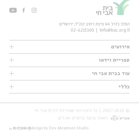
המלך ג'ורג' 44 פינת רחוב קק״ל, ירושלים
02-6215300
info@bac.org.il
אירועים
עיון
ספריית וידאו
אנגלית
ילדים
שיעורי בוקר
עוד בבית אבי חי
מוזיקה
מיוחדים
תערוכות
עיון
כללי
נוער
מיוחדים
מיוחדים
צרו קשר
ספרות ושירה
פודקאסטים מומלצים
ספרות ושירה
אודות
סדרות
כתבות
© 2007-2026 | כל הזכויות שמורות לבית אבי חי
הצהרת נגישות
אירועי עבר
קצה הקרחון
האתר פועל ברשיון אקו״ם
תנאי שימוש והצהרת פרטיות
אירועים בירושלים
על הדרך
חנות
ילדים
design by Dov Abramson Studio
מפלגת המחשבות
מוזיקה