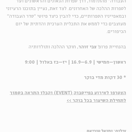
העבודה" מהתלמוד, דרך ספרות הגאונים והראשונים ועד
לספרות ההלכה של האחרונים. לצד זאת, נעיין בתוכנו הרעיוני
ובמאפייניו הספרותיים, כדי להבין כיצד פיוטי "סדר העבודה"
מעוצבים כדי לממש את התכלית הערכית והדתית של יום
הכיפורים.
בהנחיית פרופ'
צבי זוהר
, חוקר ההלכה ותולדותיה
ראשון–חמישי | 6.9–16.9 | יז–כז באלול | 9:00
* 30 דקות מדי בוקר
הצטרפו לאירוע בפייסבוק (EVENT) וקבלו התראה בסמוך
לתחילת השיעור בכל בוקר >>
צילום: נתנאל טוביאס