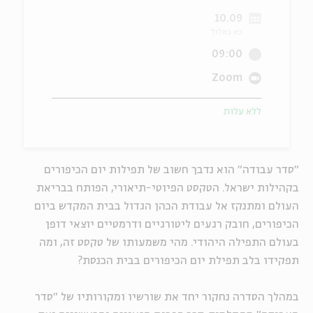
10.09
ה
אנגלית
מיוחדי
כא באלול
09:00
Zoom
ללא עלות
"סדר עבודה" הוא נדבך חשוב של תפילות יום הכיפורים
בקהילות ישראל. הטקסט הפיוטי-תיאורי, הפותח בבריאת
העולם ומתנקז אל עבודת הכהן הגדול בבית המקדש ביום
הכיפורים, חובק רגעים ליטורגיים ודרמטיים יוצאי דופן
בעולם התפילה היהודי. מהי משמעותו של טקסט זה, ומה
תפקידו בלב תפילת יום הכיפורים בבית הכנסת?
במהלך הסדרה נחקור יחד את שורשיו ומקורותיו של "סדר