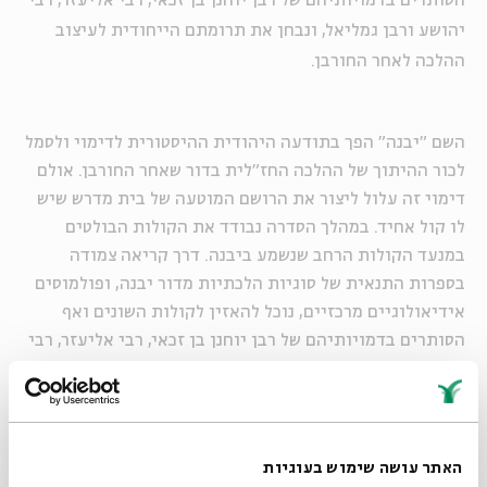
הסותרים בדמויותיהם של רבן יוחנן בן זכאי, רבי אליעזר, רבי
יהושע ורבן גמליאל, ונבחן את תרומתם הייחודית לעיצוב
ההלכה לאחר החורבן.
השם "יבנה" הפך בתודעה היהודית ההיסטורית לדימוי ולסמל
לכור ההיתוך של ההלכה החז"לית בדור שאחר החורבן. אולם
דימוי זה עלול ליצור את הרושם המוטעה של בית מדרש שיש
לו קול אחיד. במהלך הסדרה נבודד את הקולות הבולטים
במנעד הקולות הרחב שנשמע ביבנה. דרך קריאה צמודה
בספרות התנאית של סוגיות הלכתיות מדור יבנה, ופולמוסים
אידיאולוגיים מרכזיים, נוכל להאזין לקולות השונים ואף
הסותרים בדמויותיהם של רבן יוחנן בן זכאי, רבי אליעזר, רבי
יהושע ורבן גמליאל, ונבחן את תרומתם הייחודית לעיצוב
ההלכה לאחר החורבן
האתר עושה שימוש בעוגיות
ימי א–ה | 31.5–11.6 | ח–יט בסיון | 9:00