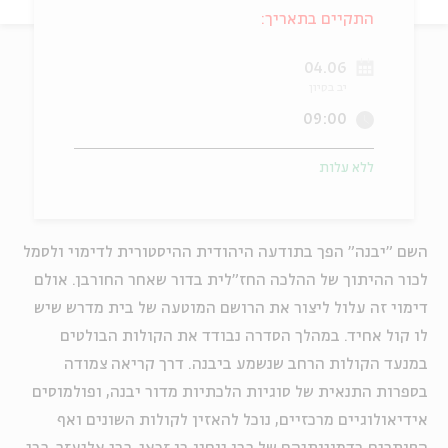
התקיים בתאריך:
ה
אנגלית
מיוחדי
04.06
יב בסיון
09:00
ללא עלות
השם "יבנה" הפך בתודעה היהודית ההיסטורית לדימוי ולסמל
לכור ההיתוך של ההלכה החז"לית בדור שאחר החורבן. אולם
דימוי זה עלול ליצור את הרושם המוטעה של בית מדרש שיש
לו קול אחיד. במהלך הסדרה נבודד את הקולות הבולטים
במנעד הקולות הרחב שנשמע ביבנה. דרך קריאה צמודה
בספרות התנאית של סוגיות הלכתיות מדור יבנה, ופולמוסים
אידיאולוגיים מרכזיים, נוכל להאזין לקולות השונים ואף