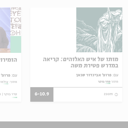
מותו של איש האלוהים: קריאה
הומירוס
במדרש פטירת משה
עם:
פרופ' אביגדור שנאן
עם:
פרופ'
מתוך:
סדר בוקר
מתוך:
עולמות
6-10.9
סדר בוקר
ו
zoom