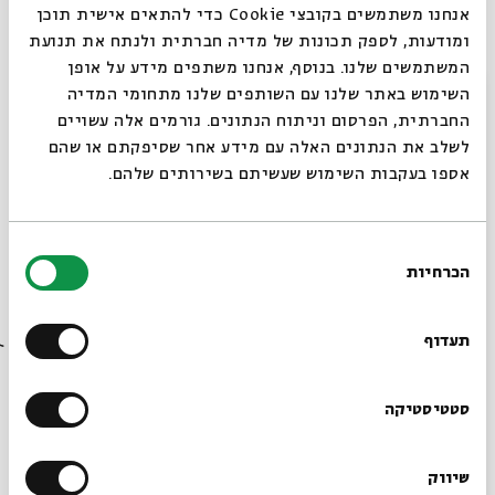
אנחנו משתמשים בקובצי Cookie כדי להתאים אישית תוכן
ומודעות, לספק תכונות של מדיה חברתית ולנתח את תנועת
המשתמשים שלנו. בנוסף, אנחנו משתפים מידע על אופן
למעבר לצפייה מקוונת דרך ZOOM >>
סגור
השימוש באתר שלנו עם השותפים שלנו מתחומי המדיה
החברתית, הפרסום וניתוח הנתונים. גורמים אלה עשויים
לשלב את הנתונים האלה עם מידע אחר שסיפקתם או שהם
אספו בעקבות השימוש שעשיתם בשירותים שלהם.
בחירת
הכרחיות
הסכמה
הורדת מקורות
שיתוף
הוספה ליומן
רוצים לדעת מה קורה
הרשמה לאירועים דומים
בבית אבי חי לפני כולם?
תעדוף
הרשמו לניוזלטר שלנו
סטטיסטיקה
תגיות:
יהדות
הלכה
חז"ל
דוד סבתו
שיעור
שיעור יומי
שיעור מקוון
שיווק
אירועים נוספים בסדרה
*כתובת דוא"ל