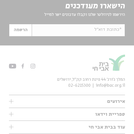
הישארו מעודכנים
הירשמו לניוזלטר שלנו וקבלו עדכונים ישר למייל
*כתובת דוא"ל
הרשמה
המלך ג'ורג' 44 פינת רחוב קק״ל, ירושלים
02-6215300
info@bac.org.il
אירועים
עיון
ספריית וידאו
אנגלית
ילדים
שיעורי בוקר
עוד בבית אבי חי
מוזיקה
מיוחדים