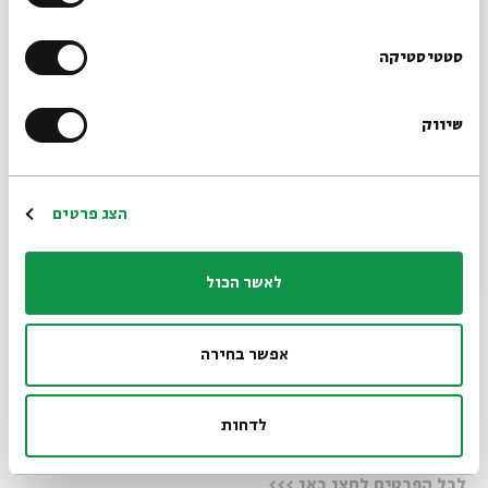
מופע בוקר (11:00)
:
סדנה ולאחריה הצגה 10:00-12:00
הרשמו לניוזלטר שלנו
סטטיסטיקה
הצגה ולאחריה סדנה 11:00-13:00
מופע צהריים (16:00):
שיווק
*כתובת דוא"ל
סדנה ולאחריה הצגה
15:00-17:00
הצגה ולאחריה סדנה
16:00-18:00
הרשמה
הצג פרטים
בשישי מופע בוקר (11:00)
סדנאות בשעה 10:00 או 12:00
לאשר הכול
בילוי חנוכה משפחתי בירושלים: סיור אוכל מותאם
למשפחות עם סופגניות בשוק מחנה יהודה והצגה לילדים
אפשר בחירה
בבית אבי חי - עם אפליקציית
אזלו הכרטיסים!!
לדחות
לכל הפרטים לחצו כאן >>>