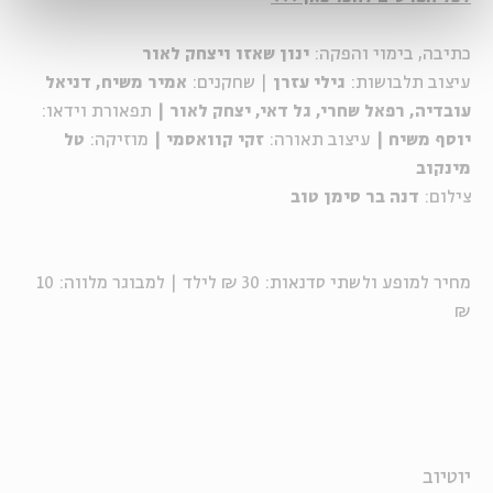
כתיבה, בימוי והפקה:
ינון שאזו ויצחק לאור
עיצוב תלבושות:
גילי עזרן
| שחקנים:
אמיר משיח, דניאל
עובדיה, רפאל שחרי, גל דאי, יצחק לאור |
תפאורת וידאו:
יוסף משיח |
עיצוב תאורה:
זקי קוואסמי |
מוזיקה:
טל
מינקוב
צילום:
דנה בר סימן טוב
מחיר למופע ולשתי סדנאות: 30 ₪ לילד | למבוגר מלווה: 10
₪
יוטיוב