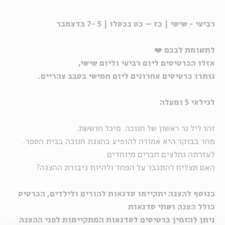
רביעי - שישי | כז – כט בכסלו | 5 -7 בדצמבר
לתשומת לבכם
❤️
אזלו הכרטיסים ליום רביעי וליום שישי,
נותרו כרטיסים אחרונים ליום חמישי בסבב צהריים.
לגילאי 5 ומעלה
זהו ליל נר ראשון של חנוכה. מיכל חוששת.
מחר בבוקר היא אמורה להופיע בהצגת חנוכה בבית הספר .
לעזרתה נחלצים חברים מיוחדים .
האם תצליח להתגבר על הפחד ולהיות גיבורת ההצגה?
בנוסף להצגה יתקיימו סדנאות להורים ולילדים, הכרטיס
כולל הצגה ושתי סדנאות
ניתן להזמין כרטיסים לסדנאות המתקיימות לפני ההצגה