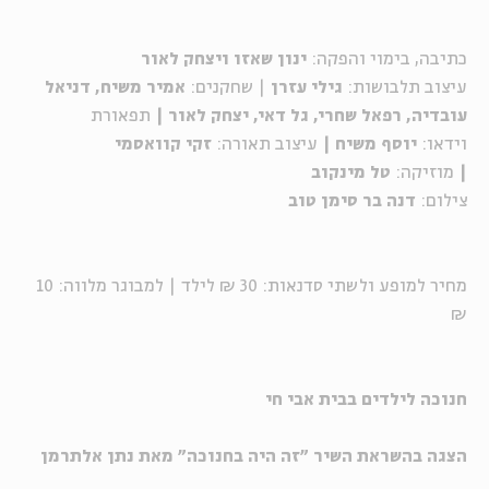
כתיבה, בימוי והפקה:
ינון שאזו ויצחק לאור
עיצוב תלבושות:
גילי עזרן
| שחקנים:
אמיר משיח, דניאל
עובדיה, רפאל שחרי, גל דאי, יצחק לאור |
תפאורת
וידאו:
יוסף משיח |
עיצוב תאורה:
זקי קוואסמי
|
מוזיקה:
טל מינקוב
צילום:
דנה בר סימן טוב
מחיר למופע ולשתי סדנאות: 30 ₪ לילד | למבוגר מלווה: 10
₪
חנוכה לילדים בבית אבי חי
הצגה בהשראת השיר "זה היה בחנוכה" מאת נתן אלתרמן