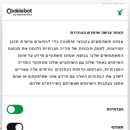
או לאחריה.
פירוט הסדנאות:
האתר עושה שימוש בעוגיות
סדנת לופר
אנחנו משתמשים בקובצי Cookie כדי להתאים אישית תוכן
בואו לשיר יחד מקצבים, וקולות בעזרת הלופר.
ומודעות, לספק תכונות של מדיה חברתית ולנתח את תנועת
בסדנה ניצור יחד עולם שלם של מוזיקה בשיתוף הלופר.
המשתמשים שלנו. בנוסף, אנחנו משתפים מידע על אופן
מכשיר המקליט לייב את המוזיקה.
סגור
השימוש באתר שלנו עם השותפים שלנו מתחומי המדיה
החברתית, הפרסום וניתוח הנתונים. גורמים אלה עשויים
לשלב את הנתונים האלה עם מידע אחר שסיפקתם או שהם
עפיפונים של אור
אספו בעקבות השימוש שעשיתם בשירותים שלהם.
סדנת יצירה בה ילדי ירושלים יוצרים עפיפונים של אור
ואהבה למען ילדי הדרום
בחירת
הכרחיות
הסכמה
רוצים לדעת מה קורה
משך הפעילות-
שעתיים
בבית אבי חי לפני כולם?
תעדוף