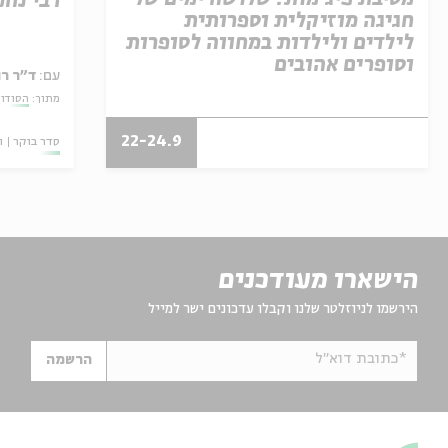
רבי נחמ
חגיגה מוזיקלית וספרותית
לילדים ולילדות במחווה לסופרות
וסופרים אהובים
עם:
ד"ר רו
מתוך:
הסודות
22-24.9
סדר בוקר
ו
הישארו מעודכנים
הירשמו לניוזלטר שלנו וקבלו עדכונים ישר למייל
*כתובת דוא"ל
הרשמה