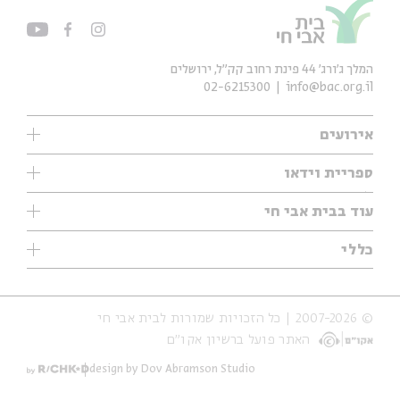
המלך ג'ורג' 44 פינת רחוב קק״ל, ירושלים
02-6215300
info@bac.org.il
אירועים
עיון
ספריית וידאו
אנגלית
ילדים
שיעורי בוקר
עוד בבית אבי חי
מוזיקה
מיוחדים
תערוכות
עיון
כללי
נוער
מיוחדים
מיוחדים
צרו קשר
ספרות ושירה
פודקאסטים מומלצים
ספרות ושירה
אודות
סדרות
כתבות
© 2007-2026 | כל הזכויות שמורות לבית אבי חי
הצהרת נגישות
אירועי עבר
קצה הקרחון
האתר פועל ברשיון אקו״ם
תנאי שימוש והצהרת פרטיות
אירועים בירושלים
על הדרך
חנות
ילדים
design by Dov Abramson Studio
מפלגת המחשבות
מוזיקה