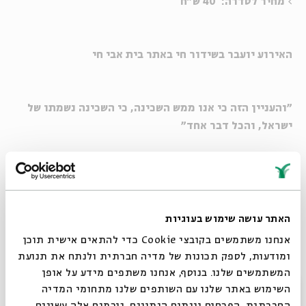
>
מחיר לסדרה: 40 ש"ח
האירוע יועבר בשידור חי באתר בית אבי חי
"והעניין הזה כי אנו ממש השכינה, כי השכינה נשמתו של
ישראל, והכל דבר אחד"
(ר' משה קורדוברו, ספר גירושין)
במפגשים אלו נעסוק בגיבורה הנשית של ספרות הקבלה, היא
השכינה וספרת המלכות, אשר זכתה לייצוגים וסמלים רבים
האתר עושה שימוש בעוגיות
מספור בספרות הזוהר.
אנחנו משתמשים בקובצי Cookie כדי להתאים אישית תוכן
ומודעות, לספק תכונות של מדיה חברתית ולנתח את תנועת
נעסוק גם בשאלות של אימהות, נשיות ומגדר בעולם הקבלי.
המשתמשים שלנו. בנוסף, אנחנו משתפים מידע על אופן
סגור
השימוש באתר שלנו עם השותפים שלנו מתחומי המדיה