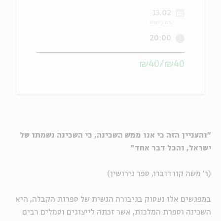
13.02
ה
אנגלית
מיוחדי
כח בשבט
20:00
₪40/₪40
"והעניין הזה כי אנו ממש השכינה, כי השכינה נשמתו של
ישראל, והכל דבר אחד"
(ר' משה קורדוברו, ספר גירושין)
במפגשים אלו נעסוק בגיבורה הנשית של ספרות הקבלה, היא
השכינה וספרת המלכות, אשר זכתה לייצוגים וסמלים רבים