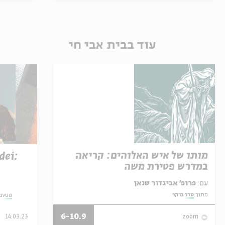
עוד בבית אבי חי
מותו של איש האלוהים: קריאה
dei:
במדרש פטירת משה
עם:
פרופ' אביגדור שנאן
מתוך:
סדר בוקר
havua
6-10.9
14.03.23
zoom