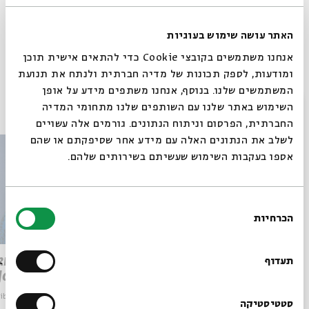
english lecture
הרצאה באנגלית
Dr. Avivah Zornberg
אנגלית
תגיות:
האתר עושה שימוש בעוגיות
GENESIS
Aviva Zornberg
אנחנו משתמשים בקובצי Cookie כדי להתאים אישית תוכן
ומודעות, לספק תכונות של מדיה חברתית ולנתח את תנועת
המשתמשים שלנו. בנוסף, אנחנו משתפים מידע על אופן
פרקים נוספים בסדרה
סגור
השימוש באתר שלנו עם השותפים שלנו מתחומי המדיה
החברתית, הפרסום וניתוח הנתונים. גורמים אלה עשויים
לשלב את הנתונים האלה עם מידע אחר שסיפקתם או שהם
אספו בעקבות השימוש שעשיתם בשירותים שלהם.
בחירת
הכרחיות
הסכמה
רוצים לדעת מה קורה
בבית אבי חי לפני כולם?
The Loss of Women
nknown
תעדוף
Joseph
Beginnings: Sense & Sensibility
מתוך:
bility
מתוך:
הרשמו לניוזלטר שלנו
סטטיסטיקה