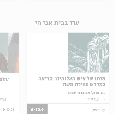
עוד בבית אבי חי
מותו של איש האלוהים: קריאה
dei:
במדרש פטירת משה
עם:
פרופ' אביגדור שנאן
מתוך:
סדר בוקר
havua
6-10.9
14.03.23
zoom