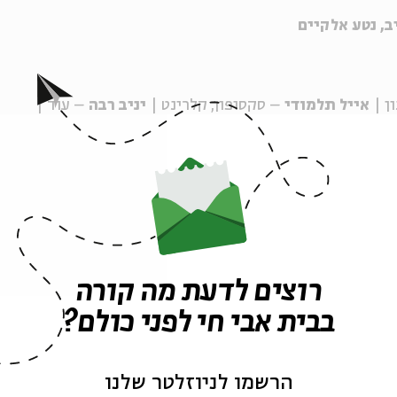
יב, נטע אלקיים
ן |
אייל תלמודי
– סקסופון, קלרינט |
יניב רבה
– עוד |
יטרה |
רועי חן
– תופים |
גלעד אברו
– גיטרה בס, קונטרבס
יל תלמודי
רוצים לדעת מה קורה
בבית אבי חי לפני כולם?
ה לאירועים דומים
הרשמו לניוזלטר שלנו