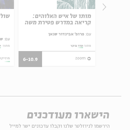
מה נשמע? מפגש 3 - שיר
מותו של איש האלוהים:
שולי
רוע
קריאה במדרש פטירת משה
עם:
פרופ' אביגדור שנאן
עם:
שו
מתוך:
סדר בוקר
מתוך:
ס
08.07.08
zoom
מוזיקה
6-10.9
הישארו מעודכנים
הירשמו לניוזלטר שלנו וקבלו עדכונים ישר למייל