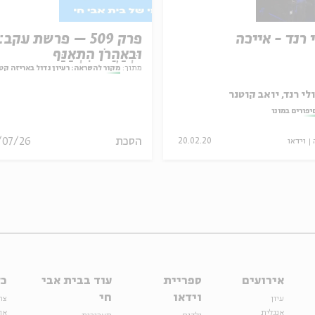
 רנד - אייכה
פרק 509 – פרשת עקב:
וּבְאַהֲרֹן הִתְאַנַּף
מתוך:
מקור להשראה: רעיון גדול באריזה קט
לי רנד, יואב קוטנר
יפורים במונו
הסכת
/07/26
וידאו
20.02.20
אירועים
ספריית
עוד בבית אבי
כל
וידאו
חי
עיון
צר
אנגלית
או