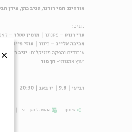
אורחים: חמי רודנר, סגיב כהן, עידן חב
נגנים:
עדי רנרט
– פסנתר |
מומין ססלר
– קאנו
אביבה אלייב
– כינור |
עוזי פיינרמן
– ג
עיבודים והפקה מוזיקלית:
יניב רבה ואי
סגור
יעוץ אמנותי-
חן מור
רביעי | 9.8 | יז באב | 20:30
שיתוף
הוספה ליומן
הרשמ