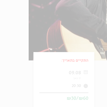
התקיים בתאריך:
09.08
יז באב
20:30
₪60/₪30