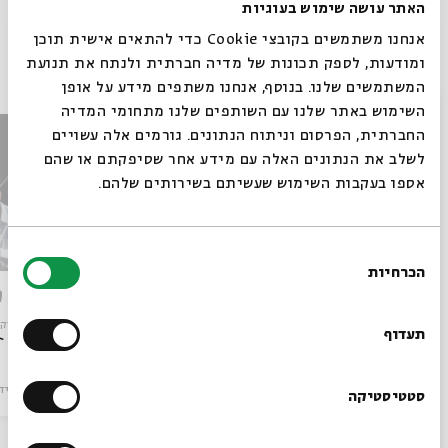
האתר עושה שימוש בעוגיות
אנחנו משתמשים בקובצי Cookie כדי להתאים אישית תוכן
פרקים נוספים בסדרה
ומודעות, לספק תכונות של מדיה חברתית ולנתח את תנועת
המשתמשים שלנו. בנוסף, אנחנו משתפים מידע על אופן
סגור
השימוש באתר שלנו עם השותפים שלנו מתחומי המדיה
החברתית, הפרסום וניתוח הנתונים. גורמים אלה עשויים
לשלב את הנתונים האלה עם מידע אחר שסיפקתם או שהם
אספו בעקבות השימוש שעשיתם בשירותים שלהם.
בחירת
הכרחיות
הסכמה
דניאל זמיר - מוסיקה לאין קץ:
לכבוד 
רוצים לדעת מה קורה
מפגש שני |תקציר האירוע
מתוך:
מוסיקה
בבית אבי חי לפני כולם?
תעדוף
מתוך:
מוסיקה לאין קץ
מוזיקה
וידאו
25.08.11
מוזיקה
ויד
הרשמו לניוזלטר שלנו
סטטיסטיקה