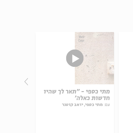
מתי כספי - "תאר לך שהיו
אמיר דדון 
חדשות כאלה'
החיים
עם:
מתי כספי, יואב קוטנר
עם:
אמיר דדון,
מתוך:
סיפורים במונ