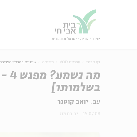
גור
סגור
דף הבית
ספריית VOD
מוזיקה
שינויים בהרגלי הצריכה
מה 
בשלמותו]
עם:
יואב קוטנר
15.07.08
יב בתמוז