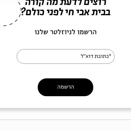
רוצים לדעת מה קורה
בבית אבי חי לפני כולם?
הרשמו לניוזלטר שלנו
*כתובת דוא"ל
מה נשמע? מפגש 2 -
מה נשמע? מפגש
ים שרציתי לומר
אחרי מלחמה [האירוע
ירוע בשלמותו]
בשלמותו]
ה
וידאו
01.07.08
מוזיקה
וידאו
07.08
הרשמה