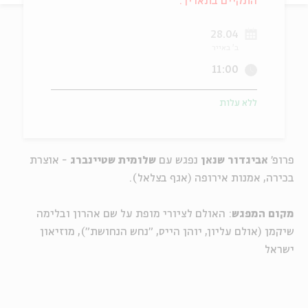
התקיים בתאריך:
ה
אנגלית
מיוחדי
28.04
ב' באייר
11:00
ללא עלות
פרופ'
אביגדור שנאן
נפגש עם
שלומית שטיינברג
-
אוצרת
בכירה, אמנות אירופה (אגף בצלאל).
מקום המפגש
: האולם לציורי מופת על שם אהרון ובלימה
שיקמן (אולם עליון, יוהן הייס, "נחש הנחושת"), מוזיאון
ישראל