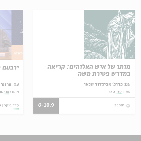
מותו של איש האלוהים: קריאה
ירבעם 
במדרש פטירת משה
עם:
פרופ' אביגדור שנאן
עם:
פרופ' 
מתוך:
סדר בוקר
מתוך:
מנאשמי
6-10.9
סדר בוקר
ו
zoom