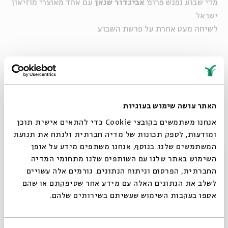
מדי שבוע נפגש פרופ'
אביגדור שנאן
עם אחד מאוצרי מוזיאון
ישראל
לשיחה מעט אחרת על פרשת השבוע
המפגש כלול במחיר הכניסה למוזיאון
האתר עושה שימוש בעוגיות
יוטיוב
אנחנו משתמשים בקובצי Cookie כדי להתאים אישית תוכן
ומודעות, לספק תכונות של מדיה חברתית ולנתח את תנועת
המשתמשים שלנו. בנוסף, אנחנו משתפים מידע על אופן
יוטיוב
סגור
השימוש באתר שלנו עם השותפים שלנו מתחומי המדיה
החברתית, הפרסום וניתוח הנתונים. גורמים אלה עשויים
לשלב את הנתונים האלה עם מידע אחר שסיפקתם או שהם
אספו בעקבות השימוש שעשיתם בשירותים שלהם.