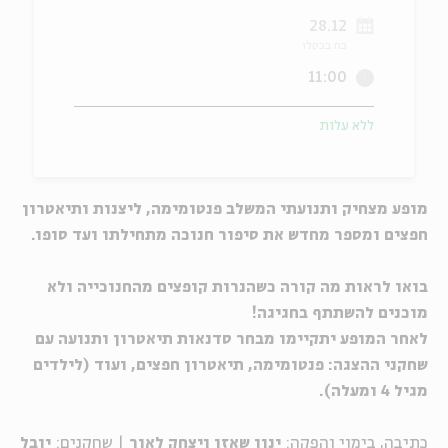
28.12
ה
אנגלית
מיוחדי
כח בכסלו
11:00
ללא עלות
מופע מצחיק ותנועתי המשלב פנטומימה, ליצנות ותיאטרון
חפצים ומספר מחדש את סיפור חנוכה מתחילתו ועד סופו.
בואו לראות מה קורה כשהנרות קופצים מהחנוכייה ולא
מוכנים להשתתף בחגיגה!
לאחר המופע יתקיימו מבחר סדנאות תיאטרון ותנועה עם
שחקני ההצגה: פנטומימה, תיאטרון חפצים, ועוד (לילדים
מגיל 4 ומעלה).
כתיבה, בימוי והפקה:
ינון שאזו ויצחק לאור
|
שחקנים:
יובל