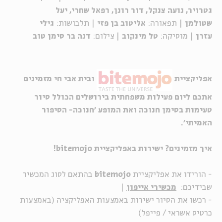
גטרויר, נועה צנקל, דור רונן, רפאל שחרי, יעל
שטולמן
|
תפאורה:
אליטוב בן פזי
| תלבושות:
גילי
עזרן
|
מוסיקה:
טל מינקוב
|
צילום:
דנה בר סימן טוב
אפליקציית
ובית אבי חי מזמינים
אתכם ליום פעילות משפחתית בירושלים הכולל סיור
טעימות בסימן חנוכה ואת המופע 'חנוכה- הסיפור
האמיתי'.
איך מזמינים? ישירות באפליקציית
bitemojo
!
- הורידו את אפליקציית
bitemojo
בהתאם לסוג המכשיר
שבידיכם:
מכשירי אייפון
|
- רכשו את הסיור ישירות באמצעות האפליקציה (באמצעות
כרטיס אשראי / פייפל)