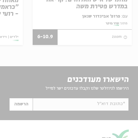
מאחורי
במדרש פטירת משה
"כראמל"
- רועי 
עם:
פרופ' אביגדור שנאן
מתוך:
סדר בוקר
6-10.9
ילדים
וידאו
zoom
הישארו מעודכנים
הירשמו לניוזלטר שלנו וקבלו עדכונים ישר למייל
*כתובת דוא"ל
הרשמה