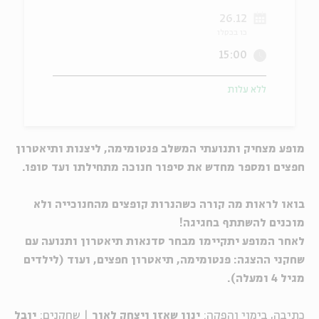
26.12
ה
אנגלית
מיוחדי
כו בכסלו
15:00
ללא עלות
מופע מצחיק ותנועתי המשלב פנטומימה, ליצנות ותיאטרון
חפצים ומספר מחדש את סיפור חנוכה מתחילתו ועד סופו.
בואו לראות מה קורה כשהנרות קופצים מהחנוכייה ולא
מוכנים להשתתף בחגיגה!
לאחר המופע יתקיימו מבחר סדנאות תיאטרון ותנועה עם
שחקני ההצגה: פנטומימה, תיאטרון חפצים, ועוד (לילדים
מגיל 4 ומעלה).
כתיבה, בימוי והפקה:
ינון שאזו ויצחק לאור
|
שחקנים:
יובל