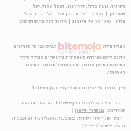
גטרויר, נועה צנקל, דור רונן, רפאל שחרי, יעל
שטולמן
|
תפאורה:
אליטוב בן פזי
| תלבושות:
גילי
עזרן
|
מוסיקה:
טל מינקוב
|
צילום:
דנה בר סימן טוב
אפליקציית
ובית אבי חי מזמינים
אתכם ליום פעילות משפחתית בירושלים הכולל סיור
טעימות בסימן חנוכה ואת המופע 'חנוכה- הסיפור
האמיתי'.
איך מזמינים? ישירות באפליקציית
bitemojo
!
- הורידו את אפליקציית
bitemojo
בהתאם לסוג המכשיר
שבידיכם:
מכשירי אייפון
|
- רכשו את הסיור ישירות באמצעות האפליקציה (באמצעות
כרטיס אשראי / פייפל)