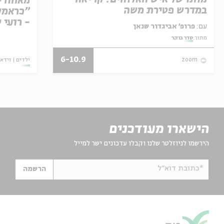
מאחורי
במדרש פטירת משה
"כראמל"
- רועי 
עם:
פרופ' אביגדור שנאן
מתוך:
סדר בוקר
6-10.9
ילדים
וידאו
zoom
הישארו מעודכנים
הירשמו לניוזלטר שלנו וקבלו עדכונים ישר למייל
*כתובת דוא"ל
הרשמה