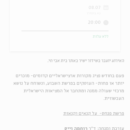
08.07
ה
אנגלית
מיוחדי
כא בתמוז
20:00
ללא עלות
האירוע יועבר בשידור ישיר באתר בית אבי חי.
פעם בחודש נציג מקורות ארצישראליים קדומים- מוכרים
יותר או פחות- העוסקים בפרשת השבוע, ונשוחח על נושא
מרכזי שעולה ממנה ומתחבר אל המציאות הישראלית
העכשווית.
פרשת פנחס- על קנאים וקנאות
עורכת ומנחה: ד"ר
רוחמה וייס