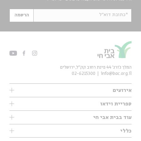
*כתובת דוא"ל
הרשמה
המלך ג'ורג' 44 פינת רחוב קק״ל, ירושלים
02-6215300
info@bac.org.il
אירועים
עיון
ספריית וידאו
אנגלית
ילדים
שיעורי בוקר
עוד בבית אבי חי
מוזיקה
מיוחדים
תערוכות
עיון
כללי
נוער
מיוחדים
מיוחדים
צרו קשר
ספרות ושירה