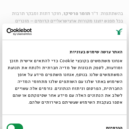
בהשתתפות: ד"ר
תומר פרסיקו
, חוקר דתות ומבקר תרבות
בכל מפגש יוצגו מקורות ארצישראליים קדומים – מוכּרים
יותר או פחות – העוסקים בפרשה, ותתקיים שיחה על נושא
מרכזי העולה ממנה ומתחבר אל המציאות הישראלית
העכשווית.
האתר עושה שימוש בעוגיות
אנחנו משתמשים בקובצי Cookie כדי להתאים אישית תוכן
שיתוף
הוספה ליומן
הרשמה לאירועים דומים
ומודעות, לספק תכונות של מדיה חברתית ולנתח את תנועת
המשתמשים שלנו. בנוסף, אנחנו משתפים מידע על אופן
סגור
השימוש באתר שלנו עם השותפים שלנו מתחומי המדיה
תגיות:
שידור חי
החברתית, הפרסום וניתוח הנתונים. גורמים אלה עשויים
לשלב את הנתונים האלה עם מידע אחר שסיפקתם או שהם
אספו בעקבות השימוש שעשיתם בשירותים שלהם.
אירועים נוספים בסדרה
בחירת
הכרחיות