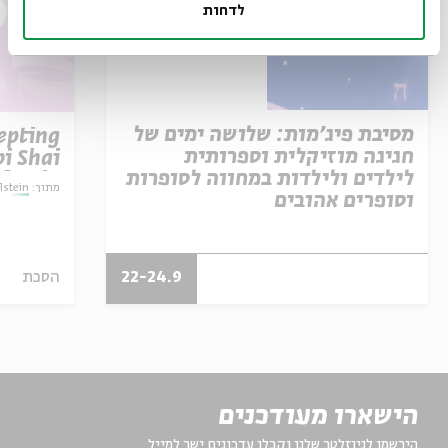
לדחות
מסיבת פיג'מות: שלושה ימים של
epting
חגיגה מוזיקלית וספרותית
i Shai
לילדים ולילדות במחווה לסופרות
lstein
מתוך:
lstein
וסופרים אהובים
22-24.9
הסכת
הישארו מעודכנים
הירשמו לניוזלטר שלנו וקבלו עדכונים ישר למייל