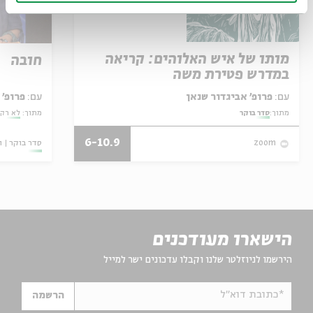
מותו של איש האלוהים: קריאה
חובה
במדרש פטירת משה
עם:
פרופ' אביגדור שנאן
עם:
פרופ' 
מתוך:
סדר בוקר
מתוך:
לא רק 
6-10.9
סדר בוקר
ו
zoom
הישארו מעודכנים
הירשמו לניוזלטר שלנו וקבלו עדכונים ישר למייל
*כתובת דוא"ל
הרשמה