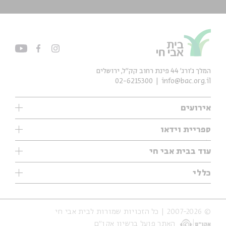
המלך ג'ורג' 44 פינת רחוב קק״ל, ירושלים
02-6215300
info@bac.org.il
אירועים
עיון
ספריית וידאו
אנגלית
ילדים
שיעורי בוקר
עוד בבית אבי חי
מוזיקה
מיוחדים
תערוכות
עיון
כללי
נוער
מיוחדים
מיוחדים
צרו קשר
ספרות ושירה
פודקאסטים מומלצים
ספרות ושירה
אודות
סדרות
כתבות
© 2007-2026 | כל הזכויות שמורות לבית אבי חי
הצהרת נגישות
אירועי עבר
קצה הקרחון
האתר פועל ברשיון אקו״ם
תנאי שימוש והצהרת פרטיות
אירועים בירושלים