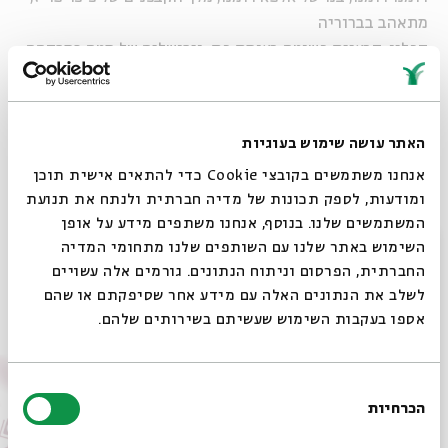
מתאהב בברוריה
קפלנו, קבצנית פשוטה בצומת פת, וירושלים של מטה כמרקחה.
קבצני העיר כולם מסתבכים בסבך של שקרים, מזימות, אהבות
ודיסקים של ברסלב.
האתר עושה שימוש בעוגיות
שיתוף
הוספה ליומן
הרשמה לאירועים דומים
אנחנו משתמשים בקובצי Cookie כדי להתאים אישית תוכן
ומודעות, לספק תכונות של מדיה חברתית ולנתח את תנועת
המשתמשים שלנו. בנוסף, אנחנו משתפים מידע על אופן
סגור
השימוש באתר שלנו עם השותפים שלנו מתחומי המדיה
תגיות:
במה
קומדיה
מדרחוב
יוליה
רומנו
ברוריה
החברתית, הפרסום וניתוח הנתונים. גורמים אלה עשויים
לשלב את הנתונים האלה עם מידע אחר שסיפקתם או שהם
אירועים נוספים בסדרה
אספו בעקבות השימוש שעשיתם בשירותים שלהם.
בחירת
הכרחיות
הסכמה
רוצים לדעת מה קורה