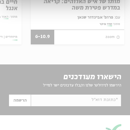
מותו של איש האלוהים: קריאה
חיים בת
במדרש פטירת משה
אנגל
מתוך:
האור ב
עם:
פרופ' אביגדור שנאן
מתוך:
סדר בוקר
6-10.9
מיוחדים
וי
zoom
הישארו מעודכנים
הירשמו לניוזלטר שלנו וקבלו עדכונים ישר למייל
*כתובת דוא"ל
הרשמה