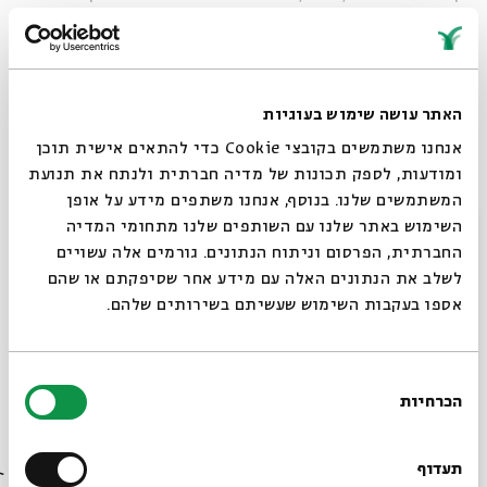
שאבד, ולמה שנשאר ונוצר מתוך ההיעדר.
את הסדנה ינחו
שי
שניידר־אֵילת
וד״ר
עמוס נוי
.
שי
שניידר־אֵילת
היא משוררת, מנחה ועורכת זוכת פרס
הליקון
האתר עושה שימוש בעוגיות
לשירה וציון לשבח מטעם פרס רעיית הנשיא. ספרה "מחזה
אנחנו משתמשים בקובצי Cookie כדי להתאים אישית תוכן
קצר" יצא לאור השנה. ד"ר עמוס נוי הוא משורר וחוקר, חתן
ומודעות, לספק תכונות של מדיה חברתית ולנתח את תנועת
פרס גורי לשירה עברית לשנת
2022
. ספרו "היינו משונים",
המשתמשים שלנו. בנוסף, אנחנו משתפים מידע על אופן
שנכתב יחד עם רוני אלדד ואריאל
זינדר
, ראה אור לאחרונה
.
סגור
השימוש באתר שלנו עם השותפים שלנו מתחומי המדיה
החברתית, הפרסום וניתוח הנתונים. גורמים אלה עשויים
לשלב את הנתונים האלה עם מידע אחר שסיפקתם או שהם
אספו בעקבות השימוש שעשיתם בשירותים שלהם.
חמישה מפגשים בימי שני, החל ב
־
י
ט
בחשוון |
10.11
|
19:00
|
בבית אבי חי
בחירת
להגשת מועמדות
הכרחיות
הסכמה
רוצים לדעת מה קורה
בבית אבי חי לפני כולם?
תעדוף