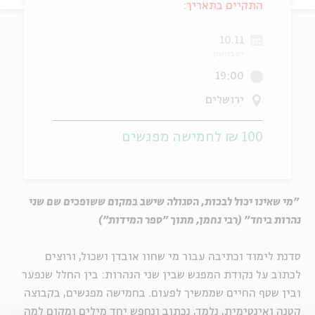
התקיים בתאריך:
ה
אנגלית
מיוחדי
10.11
יט בחשון
19:00
ירושלים
100 ₪ לחמישה מפגשים
"מי שאינו יכול לבכות, הסגולה שישב במקום ששופכים שם שני
נהרות ביחד" (רבי נחמן, מתוך "ספר המידות")
סדנת לימוד וכתיבה עבור מי שחוו אובדן ושכול, ורוצים
לכתוב על נקודת המפגש שבין שני הנהרות: בין החלל שנפער
ובין שטף החיים שממשיך לפעום. בחמישה מפגשים, בקבוצה
קטנה ואינטימית, נלמד, נכתוב ונחפש יחד מילים ומקום למה