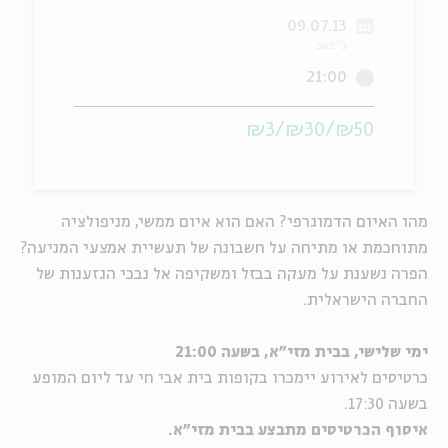
09.07.13
ה
אנגלית
מיוחדי
ב' באב
21:00
₪50/₪30/₪3
מהו האיום הדמוגרפי? האם הוא איום ממשי, מניפולציה
מתוחכמת או מתיחה על חשבונה של תעשיית אמצעי המניעה?
הפרה נשענת על מעקה בבזל ומשקיפה אל נבכי הגזענות של
החברה הישראלית.
ימי שלישי, בבית מזי"א, בשעה 21:00
כרטיסים לאירוע יימכרו בקופות בית אבי חי עד ליום המופע
בשעה 17:30.
איסוף הכרטיסים מתבצע בבית מזי"א.