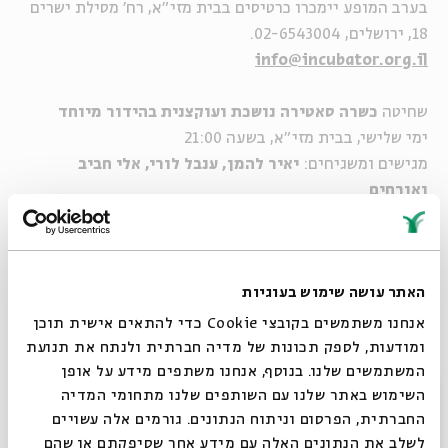
בערב המופע יימכרו כרטיסים בבית מזי"א, רח' מסילת ישרים
18, ירושלים, 02-6543004.
info@incubator.org.il
שחיטה
כשרה סאטירה נושכת ועוקצנית בהידור מיוחד
ימי שלישי, בבית מזי"א, בשעה 21:00
מגישים ומשגיחים:
יאיר להמן, ענבל לורי, אלי חביב
ואורחים
כרטיסים לאירוע יימכרו בקופות בית אבי חי עד ליום המופע
האתר עושה שימוש בעוגיות
בשעה 17:30.
בערב המופע יימכרו כרטיסים בבית מזי"א, רח' מסילת ישרים
אנחנו משתמשים בקובצי Cookie כדי להתאים אישית תוכן
18, ירושלים, 02-6543004.
ומודעות, לספק תכונות של מדיה חברתית ולנתח את תנועת
המשתמשים שלנו. בנוסף, אנחנו משתפים מידע על אופן
info@incubator.org.il
סגור
השימוש באתר שלנו עם השותפים שלנו מתחומי המדיה
החברתית, הפרסום וניתוח הנתונים. גורמים אלה עשויים
לשלב את הנתונים האלה עם מידע אחר שסיפקתם או שהם