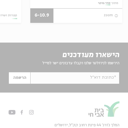
מתוך:
סדר בוקר
6-10.9
ספרות ושירה
zoom
הישארו מעודכנים
הירשמו לניוזלטר שלנו וקבלו עדכונים ישר למייל
*כתובת דוא"ל
הרשמה
המלך ג'ורג' 44 פינת רחוב קק״ל, ירושלים