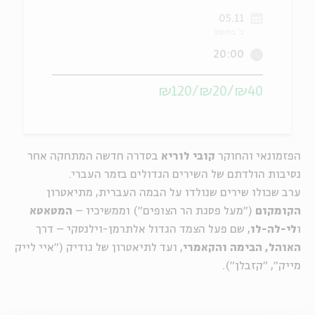
05.11
ה
אנגלית
מיוחדי
כ' בחשון
20:00
₪40/₪20/₪120
הפזמונאי והחוקר
קובי לוריא
בסדרה חדשה המתחקה אחר
נסיבות הולדתם של השירים הגדולים בזמר העברי.
ערב שכולו שירים שנולדו על הבמה העברית, מתיאטרון
הקומקום
("מעל פסגת הר הצופים") וממשיכיו –
המטאטא
ו
לי-לה-לו
, שם פעל הצמד הגדול אלתרמן-וילנסקי – דרך
האוהל, הבימה והקאמרי
, ועד לתיאטרון של גודיק ("איי לייק
מייק", "קזבלן").