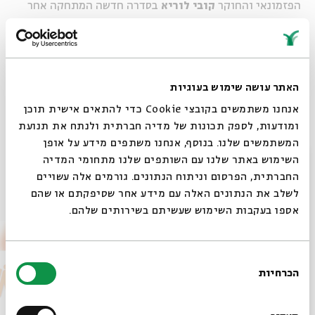
הפזמונאי והחוקר
קובי לוריא
בסדרה חדשה המתחקה אחר
נסיבות הולדתם של השירים הגדולים בזמר העברי.
האתר עושה שימוש בעוגיות
שיתוף
הוספה ליומן
הרשמה לאירועים דומים
אנחנו משתמשים בקובצי Cookie כדי להתאים אישית תוכן
ומודעות, לספק תכונות של מדיה חברתית ולנתח את תנועת
המשתמשים שלנו. בנוסף, אנחנו משתפים מידע על אופן
תגיות:
סדרות
סדרות 75
מוסיקה ישראלית
זמר עברי
קובי לוריא
סגור
השימוש באתר שלנו עם השותפים שלנו מתחומי המדיה
החברתית, הפרסום וניתוח הנתונים. גורמים אלה עשויים
אירועים נוספים בסדרה
לשלב את הנתונים האלה עם מידע אחר שסיפקתם או שהם
אספו בעקבות השימוש שעשיתם בשירותים שלהם.
בחירת
הכרחיות
הסכמה
רוצים לדעת מה קורה