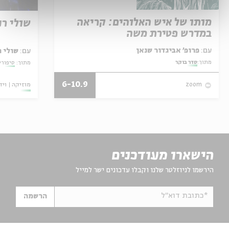
מותו של איש האלוהים: קריאה
שולי רנ
במדרש פטירת משה
עם:
פרופ' אביגדור שנאן
עם:
שולי ר
מתוך:
סדר בוקר
מתוך:
סיפורי
6-10.9
מוזיקה
ויד
zoom
הישארו מעודכנים
הירשמו לניוזלטר שלנו וקבלו עדכונים ישר למייל
*כתובת דוא"ל
הרשמה