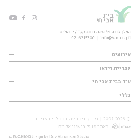
המלך ג'ורג' 44 פינת רחוב קק״ל, ירושלים
02-6215300
info@bac.org.il
אירועים
עיון
ספריית וידאו
אנגלית
ילדים
שיעורי בוקר
עוד בבית אבי חי
מוזיקה
מיוחדים
תערוכות
עיון
כללי
נוער
מיוחדים
מיוחדים
צרו קשר
ספרות ושירה
פודקאסטים מומלצים
ספרות ושירה
אודות
סדרות
כתבות
© 2007-2026 | כל הזכויות שמורות לבית אבי חי
הצהרת נגישות
אירועי עבר
קצה הקרחון
האתר פועל ברשיון אקו״ם
תנאי שימוש והצהרת פרטיות
אירועים בירושלים
על הדרך
חנות
ילדים
design by Dov Abramson Studio
מפלגת המחשבות