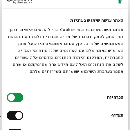
"גילה מצליחה לרתק ולרגש ולהפוך אותו לסיפורו הפרטי של כל
צופה"
-הארץ.
כתיבה:
גילה אלמגור
האתר עושה שימוש בעוגיות
בימוי:
איציק ויינגרטן
אנחנו משתמשים בקובצי Cookie כדי להתאים אישית תוכן
מוסיקה:
יוסי מר חיים
ומודעות, לספק תכונות של מדיה חברתית ולנתח את תנועת
תאורה
: מאיר וקרט
המשתמשים שלנו. בנוסף, אנחנו משתפים מידע על אופן
סגור
השימוש באתר שלנו עם השותפים שלנו מתחומי המדיה
הצגה נוספת תתקיים
החברתית, הפרסום וניתוח הנתונים. גורמים אלה עשויים
בשעה 18:30,
לפרטים
לשלב את הנתונים האלה עם מידע אחר שסיפקתם או שהם
אספו בעקבות השימוש שעשיתם בשירותים שלהם.
נוספים>>
שיתוף
בחירת
הוספה
הכרחיות
הסכמה
ליומן
רוצים לדעת מה קורה
הרשמה
בבית אבי חי לפני כולם?
תעדוף
לאירועים
דומים