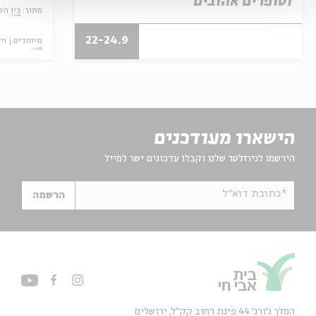
וסופרים אהובים
מתוך:
בין השו
22-24.9
מיוחדים
וי
הישארו מעודכנים
הירשמו לניוזלטר שלנו וקבלו עדכונים ישר למייל
*כתובת דוא"ל
הרשמה
המלך ג'ורג' 44 פינת רחוב קק״ל, ירושלים