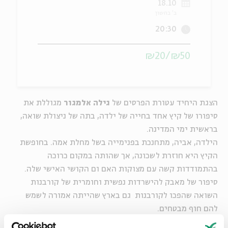
18.10
ב' בחשון
ה
אנגלית
מיוחדי
20:30
₪50/₪20
הצגת היחיד עטורת הפרסים של
גילה אלמגור
מגוללת את
סיפורו של קיץ אחד בחייה של ילדה, בתה של ניצולת שואה,
בראשית ימי המדינה.
הילדה, אביה, מתחנכת בפנימייה בשל מחלת אמה. בחופשת
הקיץ היא חוזרת לשכונה, אך שהותה במקום כרוכה
בהתמודדות קשה עם מצוקות האם ום הקושי האישי שלה.
סיפור של מאבק להישרדות נפשית וחומרית של קורבנות
השואה שהפכו לקורבנות גם בארץ שהייתה אמורה לשמש
להם חוף מבטחים.
"אחד מביצועיה המעולים של גילה אלמגור"
- ידיעות אחרונות.