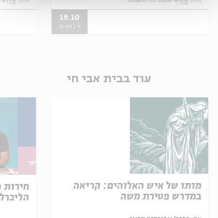
מתוך:
אירועי סוכות לכל המשפחה
מתוך:
אירועי
19.10
ד' | 18:00
עוד בבית אבי חי
מותו של איש האלוהים: קריאה
חירות 
במדרש פטירת משה
הליברל