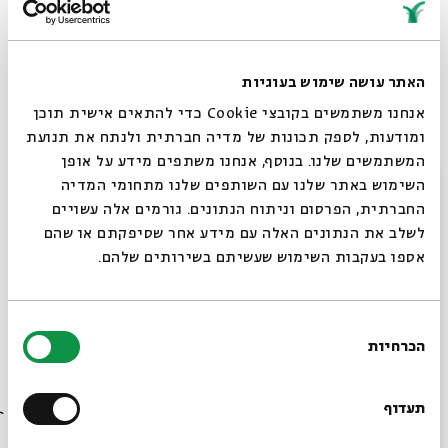
הנבחרים
כתב חידה -
סיור משפחתי בתערוכת הסוכות
לפי כתב חידה
האתר עושה שימוש בעוגיות
ספר לי סיפור -
הורים מוזמנים לספר לילדים
אנחנו משתמשים בקובצי Cookie כדי להתאים אישית תוכן
סיפורי סוכות בפינת ישיבה נעימה שתוצב
ומודעות, לספק תכונות של מדיה חברתית ולנתח את תנועת
במקום
המשתמשים שלנו. בנוסף, אנחנו משתפים מידע על אופן
סגור
שעות הפתיחה של התערוכה בחול המועד:
השימוש באתר שלנו עם השותפים שלנו מתחומי המדיה
ראשון עד חמישי – 10:00 – 19:00
החברתית, הפרסום וניתוח הנתונים. גורמים אלה עשויים
במקום תוצב סוכה לנוחות המבקרים,
לשלב את הנתונים האלה עם מידע אחר שסיפקתם או שהם
אספו בעקבות השימוש שעשיתם בשירותים שלהם.
והקפיטריה תיפתח לשירותכם עם תפריט מיוחד
לסוכות וארוחות ילדים.
בחירת
* סוכות הדור הבא – ניתן להגיש סוכות
הכרחיות
הסכמה
לתחרות עד ליום שישי, כב באלול, 11
רוצים לדעת מה קורה
בספטמבר.
בבית אבי חי לפני כולם?
תעדוף