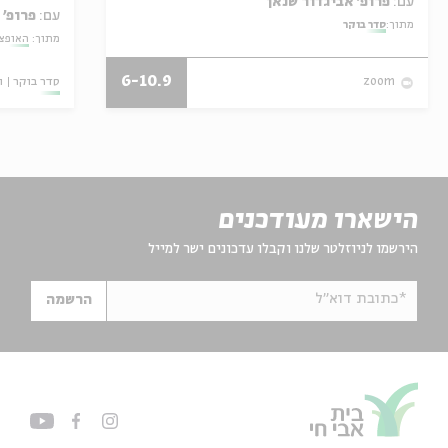
עם:
פרופ' אביגדור שנאן
עם:
פרופ' 
מתוך:
סדר בוקר
מתוך:
האופצי
6-10.9
סדר בוקר
ו
zoom
הישארו מעודכנים
הירשמו לניוזלטר שלנו וקבלו עדכונים ישר למייל
*כתובת דוא"ל
הרשמה