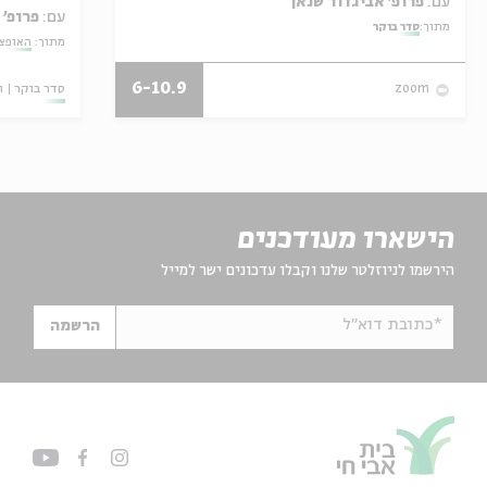
עם:
פרופ' אביגדור שנאן
עם:
פרופ' 
מתוך:
סדר בוקר
מתוך:
האופצי
6-10.9
סדר בוקר
ו
zoom
הישארו מעודכנים
הירשמו לניוזלטר שלנו וקבלו עדכונים ישר למייל
*כתובת דוא"ל
הרשמה