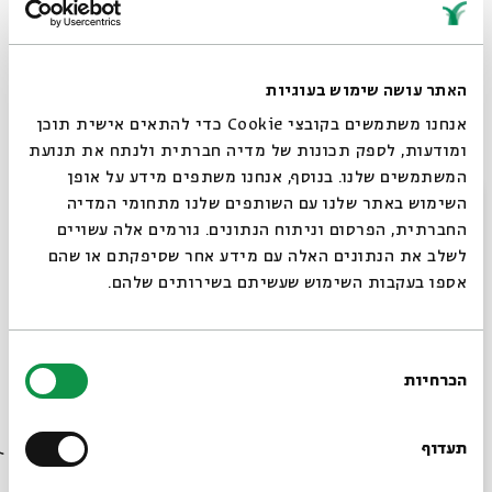
הנבחרים
כתב חידה -
סיור משפחתי בתערוכת הסוכות
לפי כתב חידה
האתר עושה שימוש בעוגיות
ספר לי סיפור -
הורים מוזמנים לספר לילדים
אנחנו משתמשים בקובצי Cookie כדי להתאים אישית תוכן
סיפורי סוכות בפינת ישיבה נעימה שתוצב
ומודעות, לספק תכונות של מדיה חברתית ולנתח את תנועת
במקום
המשתמשים שלנו. בנוסף, אנחנו משתפים מידע על אופן
סגור
שעות הפתיחה של התערוכה בחול המועד:
השימוש באתר שלנו עם השותפים שלנו מתחומי המדיה
ראשון עד חמישי – 10:00 – 19:00
החברתית, הפרסום וניתוח הנתונים. גורמים אלה עשויים
במקום תוצב סוכה לנוחות המבקרים,
לשלב את הנתונים האלה עם מידע אחר שסיפקתם או שהם
אספו בעקבות השימוש שעשיתם בשירותים שלהם.
והקפיטריה תיפתח לשירותכם עם תפריט מיוחד
לסוכות וארוחות ילדים.
בחירת
* סוכות הדור הבא – ניתן להגיש סוכות
הכרחיות
הסכמה
לתחרות עד ליום שישי, כב באלול, 11
רוצים לדעת מה קורה
בספטמבר.
בבית אבי חי לפני כולם?
תעדוף