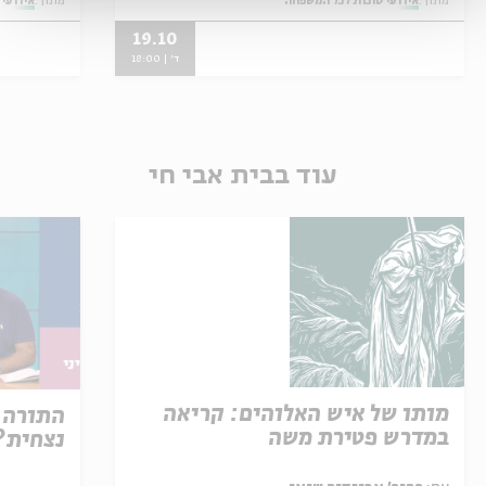
מתוך:
אירועי סוכות לכל המשפחה
מתוך:
אירועי
19.10
ד' | 18:00
עוד בבית אבי חי
מותו של איש האלוהים: קריאה
התורה 
במדרש פטירת משה
נצחית?