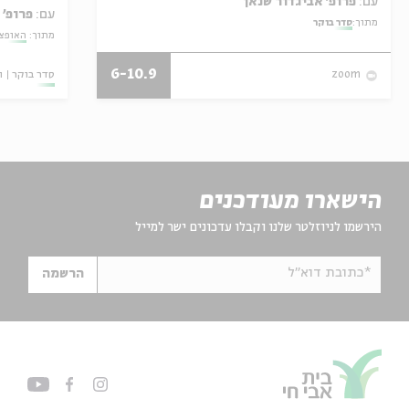
עם:
פרופ' אביגדור שנאן
עם:
פרופ' 
מתוך:
סדר בוקר
מתוך:
האופצי
6-10.9
סדר בוקר
ו
zoom
הישארו מעודכנים
הירשמו לניוזלטר שלנו וקבלו עדכונים ישר למייל
*כתובת דוא"ל
הרשמה