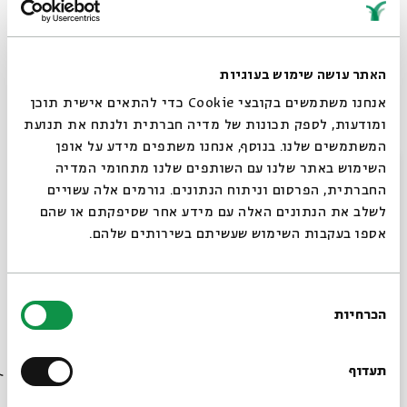
הנבחרים
כתב חידה -
סיור משפחתי בתערוכת הסוכות
לפי כתב חידה
האתר עושה שימוש בעוגיות
ספר לי סיפור -
הורים מוזמנים לספר לילדים
אנחנו משתמשים בקובצי Cookie כדי להתאים אישית תוכן
סיפורי סוכות בפינת ישיבה נעימה שתוצב
ומודעות, לספק תכונות של מדיה חברתית ולנתח את תנועת
במקום
המשתמשים שלנו. בנוסף, אנחנו משתפים מידע על אופן
סגור
שעות הפתיחה של התערוכה בחול המועד:
השימוש באתר שלנו עם השותפים שלנו מתחומי המדיה
ראשון עד חמישי – 10:00 – 19:00
החברתית, הפרסום וניתוח הנתונים. גורמים אלה עשויים
במקום תוצב סוכה לנוחות המבקרים,
לשלב את הנתונים האלה עם מידע אחר שסיפקתם או שהם
אספו בעקבות השימוש שעשיתם בשירותים שלהם.
והקפיטריה תיפתח לשירותכם עם תפריט מיוחד
לסוכות וארוחות ילדים.
בחירת
* סוכות הדור הבא – ניתן להגיש סוכות
הכרחיות
הסכמה
לתחרות עד ליום שישי, כב באלול, 11
רוצים לדעת מה קורה
בספטמבר.
בבית אבי חי לפני כולם?
תעדוף