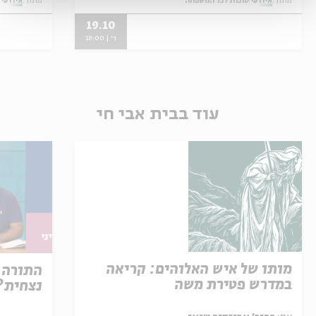
מתוך:
אירועי סוכות לכל המשפחה
מתוך:
אירועי
19.10
ד' | 18:00
עוד בבית אבי חי
מותו של איש האלוהים: קריאה
התורה 
במדרש פטירת משה
נצחית?