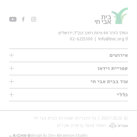
המלך ג'ורג' 44 פינת רחוב קק״ל, ירושלים
02-6215300
info@bac.org.il
אירועים
עיון
ספריית וידאו
אנגלית
ילדים
שיעורי בוקר
עוד בבית אבי חי
מוזיקה
מיוחדים
תערוכות
עיון
כללי
נוער
מיוחדים
מיוחדים
צרו קשר
ספרות ושירה
פודקאסטים מומלצים
ספרות ושירה
אודות
סדרות
כתבות
© 2007-2026 | כל הזכויות שמורות לבית אבי חי
הצהרת נגישות
אירועי עבר
קצה הקרחון
האתר פועל ברשיון אקו״ם
תנאי שימוש והצהרת פרטיות
אירועים בירושלים
על הדרך
חנות
ילדים
design by Dov Abramson Studio