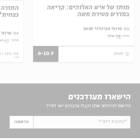
מותו של איש האלוהים: קריאה
התורה 
במדרש פטירת משה
נצחית?
עם:
פרופ' אביגדור שנאן
עם:
פרופ' 
מתוך:
סדר בוקר
מתוך:
האופצי
6-10.9
סדר בוקר
ו
zoom
הישארו מעודכנים
הירשמו לניוזלטר שלנו וקבלו עדכונים ישר למייל
*כתובת דוא"ל
הרשמה