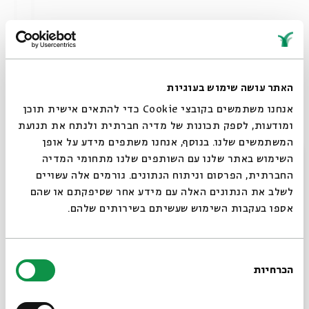
פעילויות ללא תשלום:
ביקור בתערוכת הסוכות
– תערוכה חגיגית
בחצר בית אבי חי, של הדגמים הזוכים והדגמים
הנבחרים
האתר עושה שימוש בעוגיות
כתב חידה -
סיור משפחתי בתערוכת הסוכות
אנחנו משתמשים בקובצי Cookie כדי להתאים אישית תוכן
לפי כתב חידה
ומודעות, לספק תכונות של מדיה חברתית ולנתח את תנועת
ספר לי סיפור -
הורים מוזמנים לספר לילדים
המשתמשים שלנו. בנוסף, אנחנו משתפים מידע על אופן
סיפורי סוכות בפינת ישיבה נעימה שתוצב
סגור
השימוש באתר שלנו עם השותפים שלנו מתחומי המדיה
במקום
החברתית, הפרסום וניתוח הנתונים. גורמים אלה עשויים
שעות הפתיחה של התערוכה בחול המועד:
לשלב את הנתונים האלה עם מידע אחר שסיפקתם או שהם
ראשון עד חמישי – 10:00 – 19:00
אספו בעקבות השימוש שעשיתם בשירותים שלהם.
במקום תוצב סוכה לנוחות המבקרים,
והקפיטריה תיפתח לשירותכם עם תפריט מיוחד
בחירת
לסוכות וארוחות ילדים.
הכרחיות
הסכמה
רוצים לדעת מה קורה
* סוכות הדור הבא – ניתן להגיש סוכות