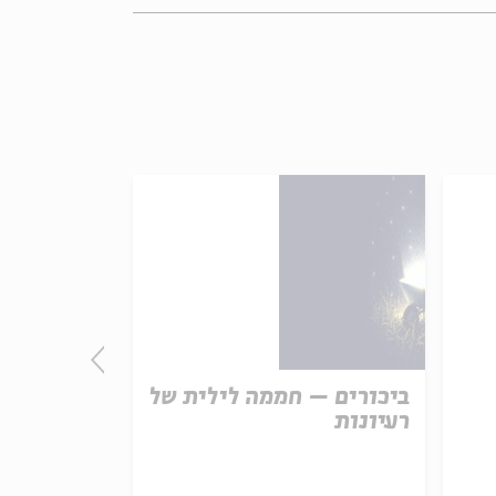
ביכורים – חממה לילית של
חתולַיים: 
רעיונות
אלול
עם:
גלית צברי, עופר ירושלמי