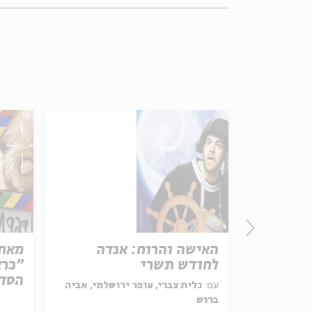
שפת
האישה והרוח: אגדה
מאחו
לחודש תשרי
"כרא
הסדר
עם:
גלית צברי, עופר ירושלמי, אביה
ברוש