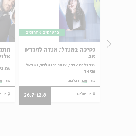
כרטיסים אחרונים
 אגדה
נסיכה במגדל: אגדה לחודש
חתול
אב
אלול
שלמי, אוריין
עם:
גלית צברי, עופר ירושלמי, ישראל
עם:
גלית צברי, עופר ירושלמי
פניאל
מתוך:
אגדות הלבנה
מתוך:
אג
ירושלים
ירו
26.7-12.8
11-16.12