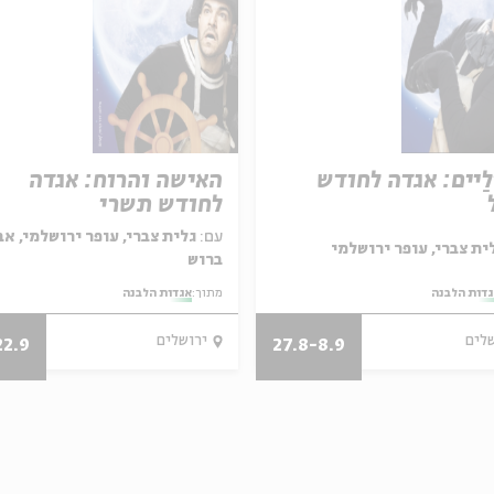
ַיים: אגדה לחודש
האישה והרוח: אגדה
לחודש תשרי
עם:
גלית צברי, עופר ירושלמי, אב
ברוש
דות הלבנה
מתוך:
אגדות הלבנה
שלים
ירושלים
22.9
27.8-8.9