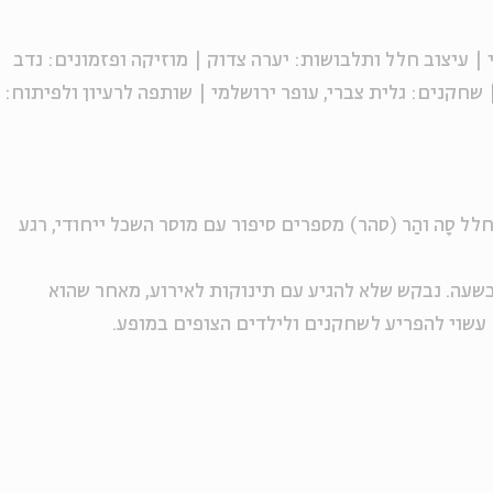
י | עיצוב חלל ותלבושות: יערה צדוק | מוזיקה ופזמונים: נדב
| שחקנים: גלית צברי, עופר ירושלמי | שותפה לרעיון ולפיתוח:
ל סָה והַר (סהר) מספרים סיפור עם מוסר השכל ייחודי, רגע
לאי 10-5, ומשכה הוא כשעה. נבקש שלא להגיע עם תינוקות לאירוע, מאחר שהוא
 עשוי להפריע לשחקנים ולילדים הצופים במופע.