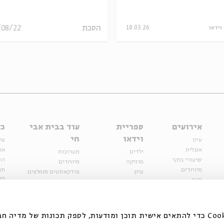
הסכת
/08/22
וידאו
18.03.26
אירועים
ספריית
עוד בבית אבי
כל
וידאו
חי
עיון
צר
אנגלית
או
ילדים
תערוכות
שיעורי בוקר
הצ
מוזיקה
מיוחדים
מיוחדים
תנ
עיון
פודקאסטים מומלצים
פר
נוער
מיוחדים
כתבות
חנ
ספרות ושירה
ספרות ושירה
קצה הקרחון
סדרות
על הדרך
אירועי עבר
מפלגת המחשבות
אנחנו משתמשים בקובצי Cookie כדי להתאים אישית תוכן ומודעות, לספק תכונות של מ
אירועים