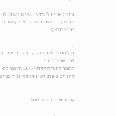
בימוי: אוריין ליפשיץ | כתיבה: ענבל לור
ויקינסקי | עיצוב תאורה: זאכי קוואסמי 
רוני ברודצקי
_
בכל חודש הצגה חדשה, במהלכה פועלי החל
לפני שהירח זורח.
ההצגה מיועדת לגי
מתקיים באולם קטן ואינטימי וקול בכיים
קרדיט תמונה: דור קדמי, brief