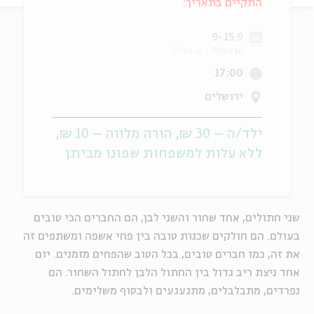
התקיים בתאריך:
ה
אנגלית
מיוחדי
9-15.9
טז באלול
כב באלול
17:00
ירושלים
ילד/ה – 30 ₪, הורה מלווה – 10 ₪,
ללא עלות למשפחות שפונו מביתן
שני חתולים, אחד שחור והשני לבן, הם החברים הכי טובים
בעולם. הם חולקים שכנות טובה בין פחי אשפה ומשתפים זה
את זה, כמו חברים טובים, בכל הטוב שהפחים מזמנים. יום
אחד ניצת ריב גדול בין החתול הלבן ל
חתול
השחור. הם
נפרדים, מתבלבלים, מתגעגעים ולבסוף משלימים.