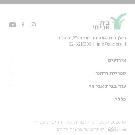
המלך ג'ורג' 44 פינת רחוב קק״ל, ירושלים
02-6215300
info@bac.org.il
אירועים
עיון
ספריית וידאו
אנגלית
ילדים
שיעורי בוקר
עוד בבית אבי חי
מוזיקה
מיוחדים
תערוכות
עיון
כללי
נוער
מיוחדים
מיוחדים
צרו קשר
ספרות ושירה
פודקאסטים מומלצים
ספרות ושירה
אודות
סדרות
כתבות
© 2007-2026 | כל הזכויות שמורות לבית אבי חי
הצהרת נגישות
אירועי עבר
קצה הקרחון
האתר פועל ברשיון אקו״ם
תנאי שימוש והצהרת פרטיות
אירועים בירושלים
על הדרך