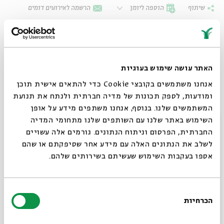
שיתוף
הוספה ליומן
הרשמה לאירועים דומים
סדרה של מפגשים
האתר עושה שימוש בעוגיות
אנחנו משתמשים בקובצי Cookie כדי להתאים אישית תוכן
מפגשים שהתקיימו
ומודעות, לספק תכונות של מדיה חברתית ולנתח את תנועת
המשתמשים שלנו. בנוסף, אנחנו משתפים מידע על אופן
סגור
השימוש באתר שלנו עם השותפים שלנו מתחומי המדיה
#1: מפגש בתאריך:09/09/2025
09.09.25
החברתית, הפרסום וניתוח הנתונים. גורמים אלה עשויים
17:00:00
לשלב את הנתונים האלה עם מידע אחר שסיפקתם או שהם
שלישי
17:00
אספו בעקבות השימוש שעשיתם בשירותים שלהם.
#2: מפגש בתאריך:10/09/2025
10.09.25
17:00:00
בחירת
רביעי
17:00
הכרחיות
הסכמה
רוצים לדעת מה קורה
#3: מפגש בתאריך:14/09/2025
14.09.25