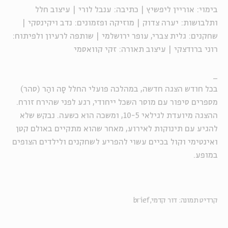
בימוי: אוריין ליפשיץ | כתיבה: ענבל לורי | עיצוב חלל
ותלבושות: יערה צדוק | מוזיקה ופזמונים: נדב
ויקינסקי
|
שחקנים: גלית צברי, עופר ירושלמי
| שותפה לרעיון ולפיתוח:
רוני ברודצקי | עיצוב תאורה:
זקי
קוואסמי
_
בכל חודש הצגה חדשה, במהלכה פועלי החלל סָה והַר (סהר)
מספרים סיפור עם מוסר השכל ייחודי, רגע לפני שהירח זורח.
ההצגה מיועדת לגילאי 10-5, ומשכה הוא כשעה. נבקש שלא
להגיע עם תינוקות לאירוע, מאחר שהוא מתקיים באולם קטן
ואינטימי וקול בכיים עשוי להפריע לשחקנים ולילדים הצופים
במופע.
קרדיט תמונה: דור קדמי, brief