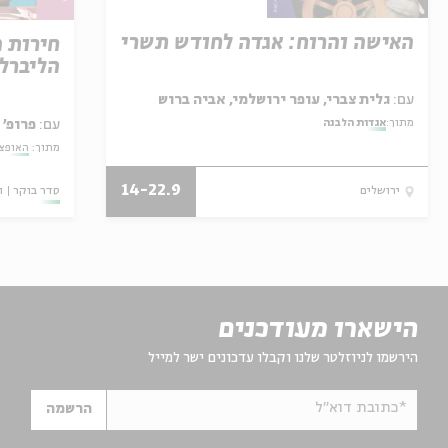
האישה והרוח: אגדה לחודש תשרי
חירות 
הליברל
עם:
גלית צברי, עופר ירושלמי, אביה ברוש
עם:
פרופ' 
מתוך:
אגדות הלבנה
מתוך:
האופצי
14-22.9
סדר בוקר
ו
ירושלים
הישארו מעודכנים
הירשמו לניוזלטר שלנו וקבלו עדכונים ישר למייל
*כתובת דוא"ל
הרשמה