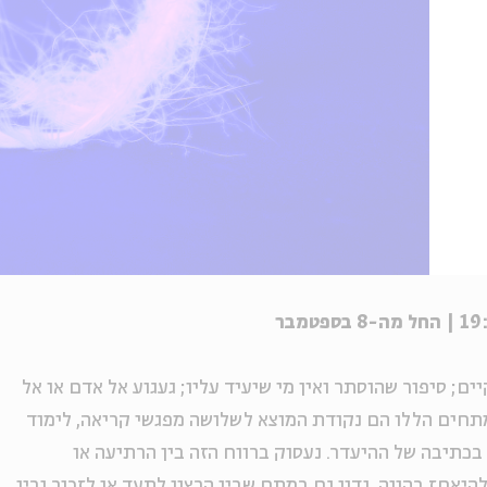
; סיפור שהוסתר ואין מי שיעיד עליו; געגוע אל אדם או אל
תחים הללו הם נקודת המוצא לשלושה מפגשי קריאה, לימוד
כתיבה של ההיעדר. נעסוק ברווח הזה בין הרתיעה או
יאחז בהווה. נדון גם במתח שבין הרצון לתעד או לזכור ובין