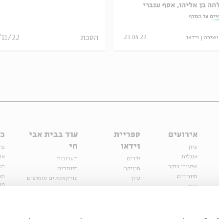
הה בן אליהו, אסף ענברי
יים על המדף
הסכת
/11/22
ושירה
וידאו
23.04.23
אירועים
ספריית
עוד בבית אבי
כל
וידאו
חי
עיון
צר
אנגלית
או
ילדים
תערוכות
שיעורי בוקר
הצ
מוזיקה
מיוחדים
מיוחדים
תנ
עיון
פודקאסטים מומלצים
פר
נוער
מיוחדים
כתבות
חנ
ספרות ושירה
ספרות ושירה
קצה הקרחון
סדרות
על הדרך
אירועי עבר
מפלגת המחשבות