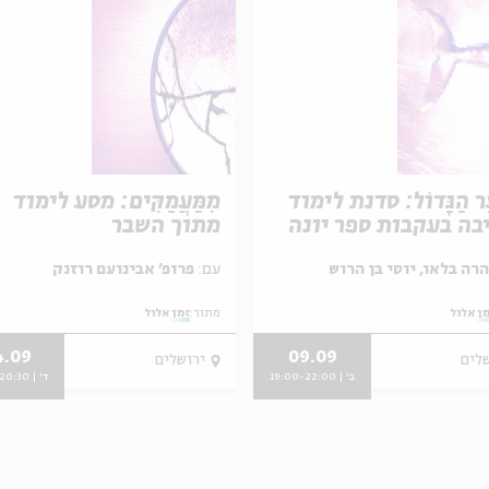
עַר הַגָּדוֹל: סדנת לימוד
מִמַּעֲמַקִּים: מסע לימוד
בה בעקבות ספר יונה
מתוך השבר
עם:
פרופ׳ אבינועם רוזנק
ן אלול
מתוך:
זמן אלול
4.09
09.09
שלים
ירושלים
ב' | 19:00-22:00
ד' | 19:00-20:30