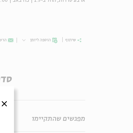
ארבע סדרות, החל ב-1.9 | כח באב | 19:00 | בבית אבי חי
שיתוף
הוספה ליומן
הרשמ
סדר
סגור
מפגשים שהתקיימו