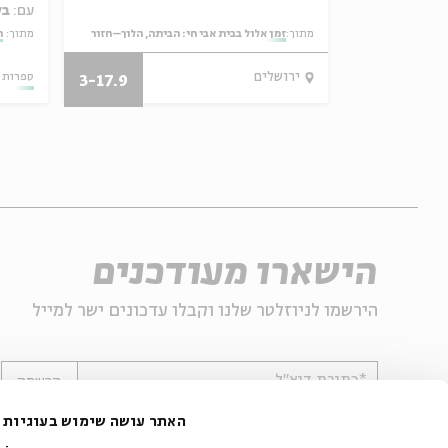
וניר אור לב
עם:
בל
מתוך:
זמן אלול בבית אבי חי: הביתה, הלוך–חזור
מתוך:
ח
04.08.26
ירושלים
ספרות 
3-17.9
הישארו מעודכנים
הירשמו לניוזלטר שלנו וקבלו עדכונים ישר למייל
*כתובת דוא"ל
הרשמה
האתר עושה שימוש בעוגיות