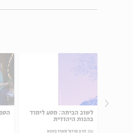
 חיים
לשוב הביתה: מסע לימוד
הספר
בהגות היהודית
עם:
הרב פרופ' מעוז כהנא