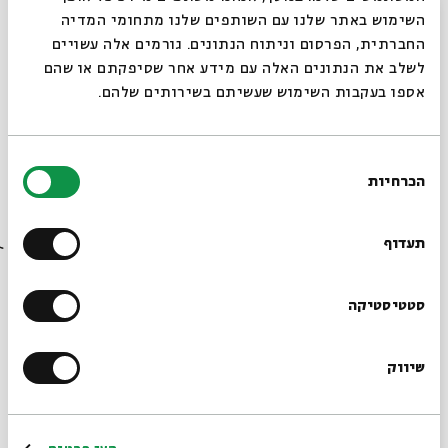
סגור
השימוש באתר שלנו עם השותפים שלנו מתחומי המדיה
מתוך:
זמן אלול
החברתית, הפרסום וניתוח הנתונים. גורמים אלה עשויים
05.09
לשלב את הנתונים האלה עם מידע אחר שסיפקתם או שהם
ירושלים
ג' | 20:00
אספו בעקבות השימוש שעשיתם בשירותים שלהם.
בחירת
הכרחיות
הסכמה
רוצים לדעת מה קורה
בבית אבי חי לפני כולם?
תעדוף
הרשמו לניוזלטר שלנו
סטטיסטיקה
השיבה הנצחית: לימוד בעולמות הזוהר
שיווק
והפיוט
*כתובת דוא"ל
עם:
ד"ר מלילה הלנר אשד, יגל הרוש
מתוך:
זמן אלול