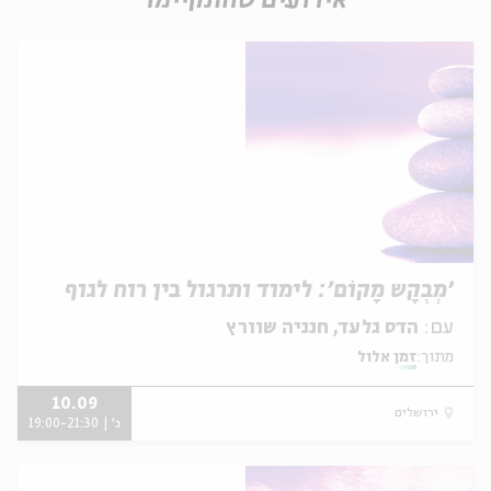
אירועים שהתקיימו
׳מְבֻקָש מָקוֹם׳: לימוד ותרגול בין רוח לגוף
עם:
הדס גלעד, חנניה שוורץ
מתוך:
זמן אלול
10.09
ירושלים
ג' | 19:00-21:30