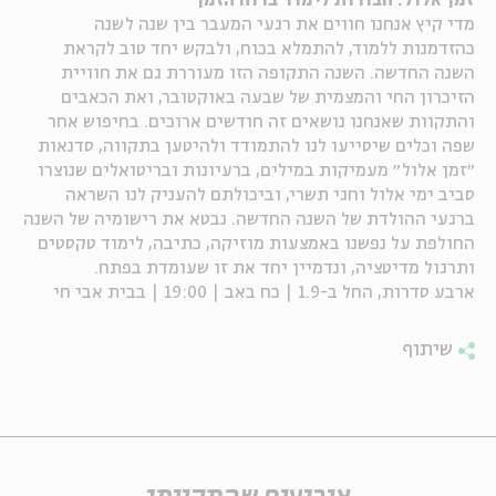
זמן אלול: חבורות לימוד ברוח הזמן
מדי קיץ אנחנו חווים את רגעי המעבר בין שנה לשנה
ה
אנגלית
מיוחדי
כהזדמנות ללמוד, להתמלא בכוח, ולבקש יחד טוב לקראת
השנה החדשה. השנה התקופה הזו מעוררת גם את חוויית
הזיכרון החי והמצמית של שבעה באוקטובר, ואת הכאבים
והתקוות שאנחנו נושאים זה חודשים ארוכים. בחיפוש אחר
שפה וכלים שיסייעו לנו להתמודד ולהיטען בתקווה, סדנאות
״זמן אלול״ מעמיקות במילים, ברעיונות ובריטואלים שנוצרו
סביב ימי אלול וחגי תשרי, וביכולתם להעניק לנו השראה
ברגעי ההולדת של השנה החדשה. נבטא את רישומיה של השנה
החולפת על נפשנו באמצעות מוזיקה, כתיבה, לימוד טקסטים
ותרגול מדיטציה, ונדמיין יחד את זו שעומדת בפתח.
ארבע סדרות, החל ב-1.9 | כח באב | 19:00 | בבית אבי חי
שיתוף