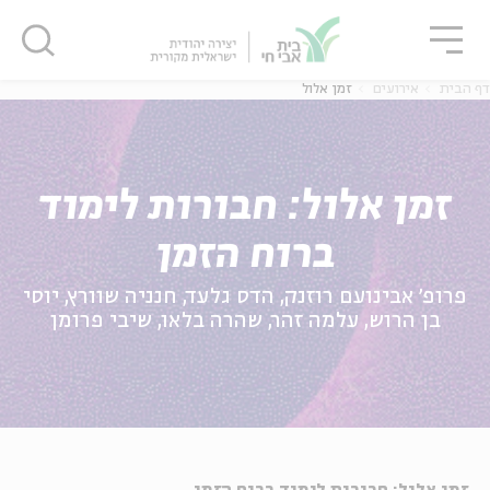
גור
סגור
סגור
דף הבית
אירועים
זמן אלול
זמן אלול: חבורות לימוד
ברוח הזמן
פרופ׳ אבינועם רוזנק, הדס גלעד, חנניה שוורץ, יוסי
בן הרוש, עלמה זהר, שהרה בלאו, שיבי פרומן