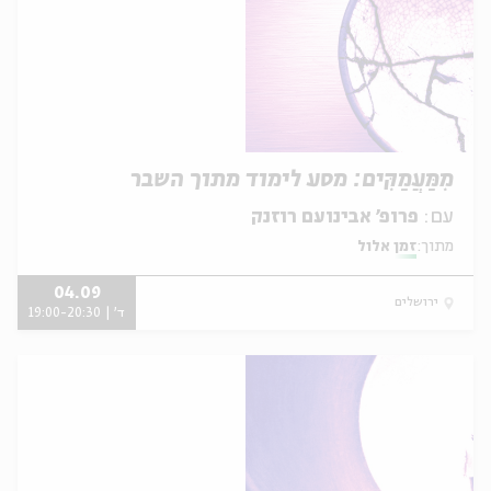
מִמַּעֲמַקִּים: מסע לימוד מתוך השבר
עם:
פרופ׳ אבינועם רוזנק
מתוך:
זמן אלול
04.09
ירושלים
ד' | 19:00-20:30