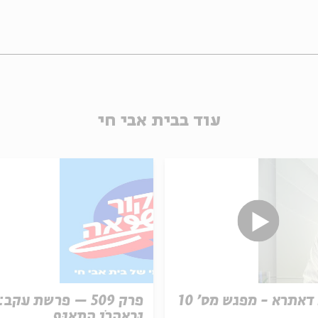
עוד בבית אבי חי
דאתרא - מפגש מס' 10
פרק 509 – פרשת עקב:
וּבְאַהֲרֹן הִתְאַנַּף