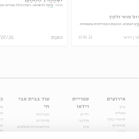
מתוך:
מקור להשראה: רעיון גדול באריזה קט
ופ' מוטי זלקין
רא דאתרא: הרבנות הקהילתית בתמורות הזמן
הסכת
/07/26
קר
וידאו
13.01.22
אירועים
ספריית
עוד בבית אבי
כל
וידאו
חי
עיון
צר
אנגלית
או
ילדים
תערוכות
שיעורי בוקר
הצ
מוזיקה
מיוחדים
מיוחדים
תנ
עיון
פודקאסטים מומלצים
פר
נוער
מיוחדים
כתבות
חנ
ספרות ושירה