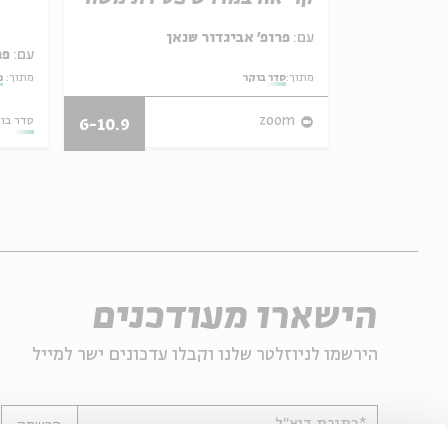
עם:
פרופ' אביגדור שנאן
Yaakov K
עם:
עם:
פר
Pirkei Avo
מתוך:
מתוך:
סדר בוקר
מתוך:
מ
וידאו
אנגלית
zoom
סדר בו
6-10.9
הישארו מעודכנים
הירשמו לניוזלטר שלנו וקבלו עדכונים ישר למייל
*כתובת דוא"ל
הרשמה