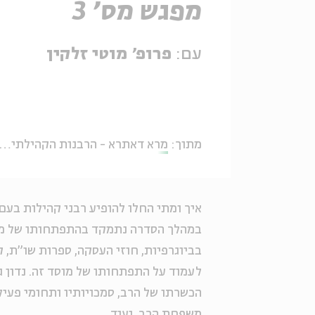
מפגש מס' 3
עם:
פרופ' מוטי זלקין
מתוך:
מרא דאתרא - הרבנות הקהילתית בתמורות הזמן
איך ומתי החלו להופיע רבני קהילות בעם 
במהלך הסדרה נתמקד בהתפתחותו של מוסד
בביוגרפיות, חוזי העסקה, ספרות שו"ת, ק
לעמוד על התפתחותו של מוסד זה. נדון ג
הכשרתו של הרב, סמכויותיו ותחומי פעילו
משפחת הרב, ועוד.