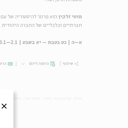
מוטי זלקין
הוא פרופ' להיסטוריה של עם 
חברתיים וכלכליים של החברה היהודית 
א–ה | כט בטבת – יא בשבט | 2.1–13.1 | 9:00
שיתוף
הוספה ליומן
הרשמ
תגיות:
אצלכם בבית
שיעור
שיעור יומי
שיעור מקוון
ב
סגור