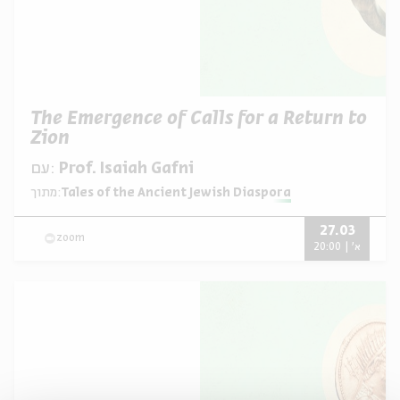
The Emergence of Calls for a Return to
Zion
עם:
Prof. Isaiah Gafni
מתוך:
Tales of the Ancient Jewish Diaspora
27.03
zoom
א' | 20:00