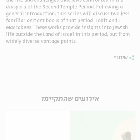
the life and challenges that Jews confronted in the
diaspora of the Second Temple Period. Following a
ה
אנגלית
מיוחדי
general introduction, this series will discuss two less
familiar ancient books of that period: Tobit and 3
Maccabees. These works provide insights into Jewish
life outside the Land of Israel in this period, but from
widely diverse vantage points.
שיתוף
אירועים שהתקיימו