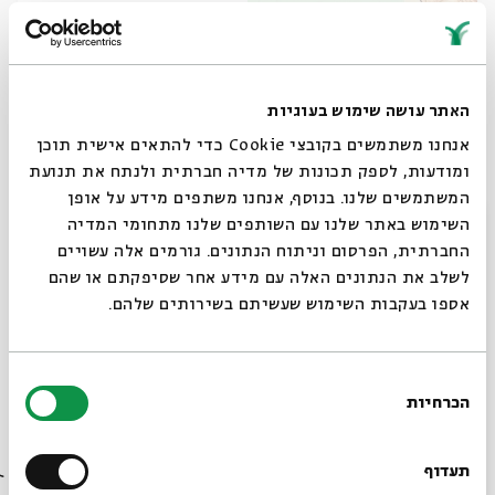
Three Maccabees - Patriotism or
האתר עושה שימוש בעוגיות
Assimilation
אנחנו משתמשים בקובצי Cookie כדי להתאים אישית תוכן
עם:
Prof. Isaiah Gafni
ומודעות, לספק תכונות של מדיה חברתית ולנתח את תנועת
מתוך:
Tales of the Ancient Jewish Diaspora
המשתמשים שלנו. בנוסף, אנחנו משתפים מידע על אופן
סגור
השימוש באתר שלנו עם השותפים שלנו מתחומי המדיה
20.03
החברתית, הפרסום וניתוח הנתונים. גורמים אלה עשויים
zoom
א' | 20:00
לשלב את הנתונים האלה עם מידע אחר שסיפקתם או שהם
אספו בעקבות השימוש שעשיתם בשירותים שלהם.
בחירת
הכרחיות
הסכמה
רוצים לדעת מה קורה
בבית אבי חי לפני כולם?
תעדוף