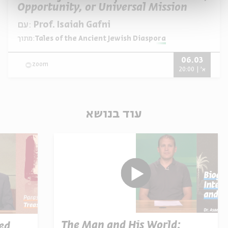
Opportunity, or Universal Mission
עם:
Prof. Isaiah Gafni
מתוך:
Tales of the Ancient Jewish Diaspora
06.03
zoom
א' | 20:00
עוד בנושא
The Man and His World:
ed