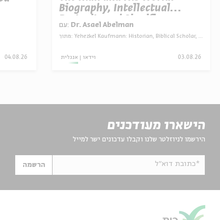
Biography, Intellectual
Portrait, and Significance
עם:
Dr. Asael Abelman
מתוך:
Yehezkel Kaufmann: Historian, Biblical Scholar, and Zionist Thinker
04.08.26
אנגלית
וידאו
03.08.26
הישארו מעודכנים
הירשמו לניוזלטר שלנו וקבלו עדכונים ישר למייל
*כתובת דוא"ל
הרשמה