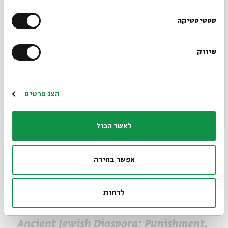
הרשמו לניוזלטר שלנו
סטטיסטיקה
Tobit - A New Path of Righteousness
עם:
Prof. Isaiah Gafni
שיווק
*כתובת דוא"ל
מתוך:
Tales of the Ancient Jewish Diaspora
13.03
zoom
א' | 20:00
הרשמה
הצג פרטים
לאשר הכול
אפשר בחירה
לדחות
Ancient Jewish Diaspora: Punishment,