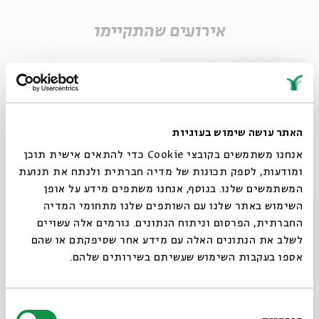
אירועים שהתקיימו
האתר עושה שימוש בעוגיות
אנחנו משתמשים בקובצי Cookie כדי להתאים אישית תוכן
ומודעות, לספק תכונות של מדיה חברתית ולנתח את תנועת
המשתמשים שלנו. בנוסף, אנחנו משתפים מידע על אופן
סגור
השימוש באתר שלנו עם השותפים שלנו מתחומי המדיה
לֶחֶם חַי - מפגש שני
החברתית, הפרסום וניתוח הנתונים. גורמים אלה עשויים
לשלב את הנתונים האלה עם מידע אחר שסיפקתם או שהם
מתוך:
לֶחֶם חַי
אספו בעקבות השימוש שעשיתם בשירותים שלהם.
24.04
ו' | 19:00
בחירת