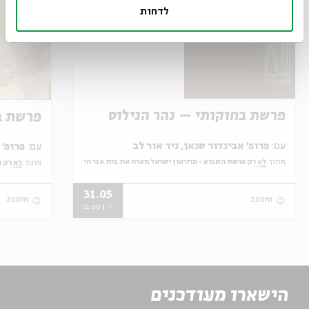
לדחות
פרשת בחוקותי – נהר הנילוס
פרשת ב
עם:
פרופ' אביגדור שנאן, ניר אור לב
עם:
פרופ' אביגדור שנאן, שלומית שטיינברג
מתוך:
לא רק פרשת השבוע - מוזיאון ישראל מארח את בית אבי חי
מתוך:
לא רק פ
31.05
zoom
zoom
ו' | 11:00
הישארו מעודכנים