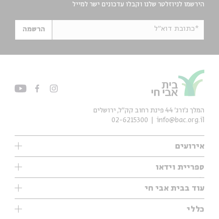
הירשמו לניוזלטר שלנו וקבלו עדכונים ישר למייל
*כתובת דוא"ל
הרשמה
המלך ג'ורג' 44 פינת רחוב קק״ל, ירושלים
02-6215300
info@bac.org.il
אירועים
עיון
ספריית וידאו
אנגלית
ילדים
שיעורי בוקר
עוד בבית אבי חי
מוזיקה
מיוחדים
תערוכות
עיון
כללי
נוער
מיוחדים
מיוחדים