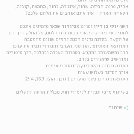
אופים ומשוחחים על לחם
אחיד, פרנה, חביזה, שחור, אינג'רה, לחוח, מחמצת, קובנה,
ה
אנגלית
מיוחדי
קטאייף, קאדה – איך אתם אוהבים את הלחם שלכם?
השף
יוסי בן דיין
ופרופ'
אביגדור שנאן
מזמינים אתכם
לחוויה עיונית-קולינארית בעקבות הלחם, על החלק הרך וגם
על הקשה. בסדנה נדגים הכנת לחמים שונים מהמטבח
המרוקאי, האתיופי, התימני, הערבי והכורדי ונכיר את ערכו
הרב ומשמעותו במקרא, בספרות האגדה ובהלכה, דרך סיפורים
ומדרשים שקשורים בלחם.
הסדנה תלווה בהסברים, הדגמות וטעימות.
אורך הסדנה כשלוש שעות
הסדנא תתקיים בשני מועדים (תוכן זהה): 18.3, 23.4
בשיתוף מרכז תכלית ללימודי חוץ, מכללת הדסה ירושלים
שיתוף