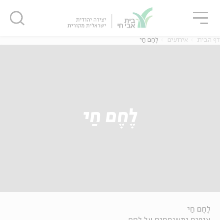
גור
סגור
סגור
דף הבית
אירועים
לֶחֶם חַי
לֶחֶם חַי
לֶחֶם חַי