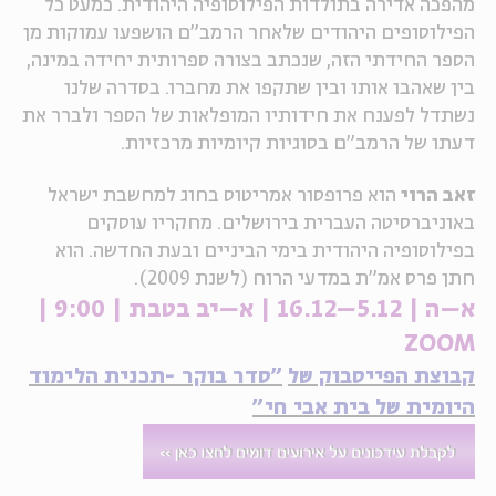
מהפכה אדירה בתולדות הפילוסופיה היהודית. כמעט כל
הפילוסופים היהודים שלאחר הרמב"ם הושפעו עמוקות מן
ה
אנגלית
מיוחדי
הספר החידתי הזה, שנכתב בצורה ספרותית יחידה במינה,
בין שאהבו אותו ובין שתקפו את מחברו. בסדרה שלנו
נשתדל לפענח את חידותיו המופלאות של הספר ולברר את
דעתו של הרמב"ם בסוגיות קיומיות מרכזיות.
זאב הרוי
הוא פרופסור אמריטוס בחוג למחשבת ישראל
באוניברסיטה העברית בירושלים. מחקריו עוסקים
בפילוסופיה היהודית בימי הביניים ובעת החדשה. הוא
חתן פרס אמ"ת במדעי הרוח (לשנת 2009).
א–ה | 5.12–16.12 | א–יב בטבת | 9:00 |
ZOOM
קבוצת הפייסבוק של
"סדר בוקר -תכנית הלימוד
היומית של בית אבי חי"