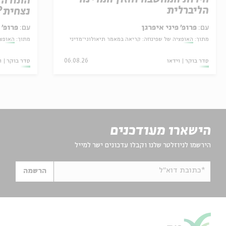
התורה 
הליברלית
נצחית?
עם:
פרופ' פיני איפרגן
עם:
פרופ' 
מתוך:
האופציה של שפינוזה: קריאה במאמר תיאולוגי־מדיני
מתוך:
האופצי
סדר בוקר
וידאו
06.08.26
סדר בוקר
ו
הישארו מעודכנים
הירשמו לניוזלטר שלנו וקבלו עדכונים ישר למייל
*כתובת דוא"ל
הרשמה