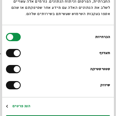
החברתית, הפרסום וניתוח הנתונים. גורמים אלה עשויים
לשלב את הנתונים האלה עם מידע אחר שסיפקתם או שהם
אספו בעקבות השימוש שעשיתם בשירותים שלהם.
לחידת מורה הנבוכים - מפגש מס' 6
מתוך:
לחידת מורה הנבוכים
בחירת
12.12
zoom
הכרחיות
הסכמה
א' | 09:00
רוצים לדעת מה קורה
בבית אבי חי לפני כולם?
תעדוף
הרשמו לניוזלטר שלנו
סטטיסטיקה
שיווק
*כתובת דוא"ל
הרשמה
הצג פרטים
לחידת מורה הנבוכים - מפגש מס' 5
מתוך:
לחידת מורה הנבוכים