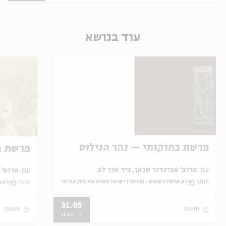
עוד בנושא
פרשת בחוקותי – נהר הנילוס
פרשת ב
עם:
פרופ' אביגדור שנאן, ניר אור לב
עם:
פרופ' אביגדור שנאן, שלומית שטיינברג
מתוך:
לא רק פרשת השבוע - מוזיאון ישראל מארח את בית אבי חי
מתוך:
לא רק פ
31.05
zoom
zoom
ו' | 11:00