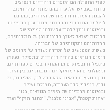
ספרי התפילה הם הספרים היהודיים הנפוצים
ה
אנגלית
מיוחדי
ביותר בעם ישראל. עיון בהם פותח צוהר חשוב
להבנת האמונות והדעות של היהודים, כמו גם
לעולמם התרבותי והחברתי. מתוך עיון בתפילות
ובפיוטים ניתן ללמוד על עולמן הפנימי של
קהילות ישראל לאורך הדורות וכן על תולדותיהם,
חרדותיהם ותקוותיהם של חבריהן.
בששת המפגשים של הסדרה נשוחח על מקומם של
הימים הנוראים בהוויה היהודית ובתפילה. נעסוק
בתפילות ובפיוטים מן המחזור בכלים ספרותיים,
תיאולוגיים ואף מוזיקליים ותרבותיים. בין היתר
נדון בנושאים הבאים: טקס התשליך, הסליחות, כל
נדרי, הווידוי, סדר העבודה, תפילת נעילה
ובפיוטים מרכזיים של הימים הנוראים, כגון
"אחות קטנה", "אבינו מלכנו", "ונתנה תוקף" ועוד.