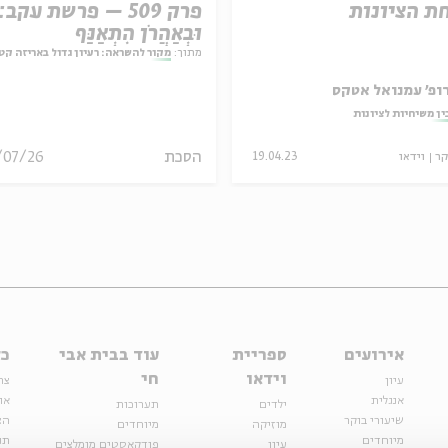
ת הציונות
פרק 509 – פרשת עקב:
וּבְאַהֲרֹן הִתְאַנַּף
מתוך:
מקור להשראה: רעיון גדול באריזה קט
ופ' עמנואל אטקס
ין משיחיות לציונות
הסכת
/07/26
קר
וידאו
19.04.23
אירועים
ספריית
עוד בבית אבי
כל
וידאו
חי
עיון
צר
אנגלית
או
ילדים
תערוכות
שיעורי בוקר
הצ
מוזיקה
מיוחדים
מיוחדים
תנ
עיון
פודקאסטים מומלצים