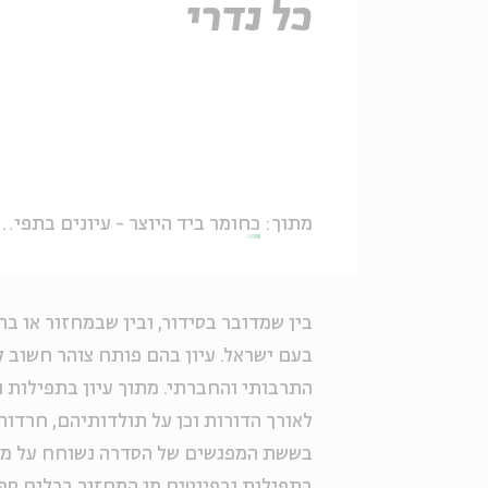
כל נדרי
מתוך:
כחומר ביד היוצר - עיונים בתפילות הימים הנוראים
בין שמדובר בסידור, ובין שבמחזור או ב
בעם ישראל. עיון בהם פותח צוהר חשוב ל
התרבותי והחברתי. מתוך עיון בתפילות ו
לאורך הדורות וכן על תולדותיהם, חרדו
בששת המפגשים של הסדרה נשוחח על מקומ
בתפילות ובפיוטים מן המחזור בכלים ספרו