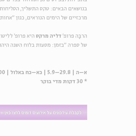
בנושאים הבאים: טקס התשליך, הסליחות, כ
מרכזיים של הימים הנוראים, כגון "אחות ק
הרבָּה פרופ'
דליה מרקס
היא פרופ' לליטור
של ספרה "בזמן: מסעות בלוח השנה היהוד
א–ה | 29.8–5.9 | כא–כח באלול | 9:00
* 30 דקות מדי בוקר