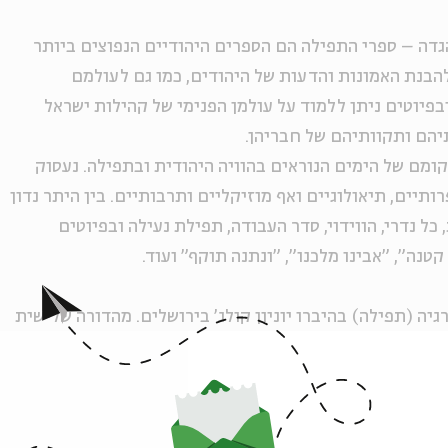
הגדה – ספרי התפילה הם הספרים היהודיים הנפוצים ביותר
הבנת האמונות והדעות של היהודים, כמו גם לעולמם
בפיוטים ניתן ללמוד על עולמן הפנימי של קהילות ישראל
תיהם ותקוותיהם של חבריהן.
ם של הימים הנוראים בהוויה היהודית ובתפילה. נעסוק
תיים, תיאולוגיים ואף מוזיקליים ותרבותיים. בין היתר נדון
ל נדרי, הווידוי, סדר העבודה, תפילת נעילה ובפיוטים
טנה", "אבינו מלכנו", "ונתנה תוקף" ועוד.
גיה (תפילה) בהיברו יוניון קולג' בירושלים. מהדורה שלישית
י ישראלי" יצאה לאור לאחרונה.