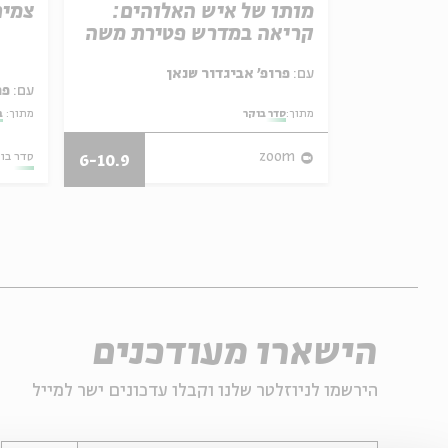
תגלות –
מותו של איש האלוהים:
צמיח
תיד
קריאה במדרש פטירת משה
עם:
פרופ' אביגדור שנאן
עם:
פר
מתוך:
סדר בוקר
מתוך:
ב
28.05.20
zoom
סדר בו
6-10.9
הישארו מעודכנים
הירשמו לניוזלטר שלנו וקבלו עדכונים ישר למייל